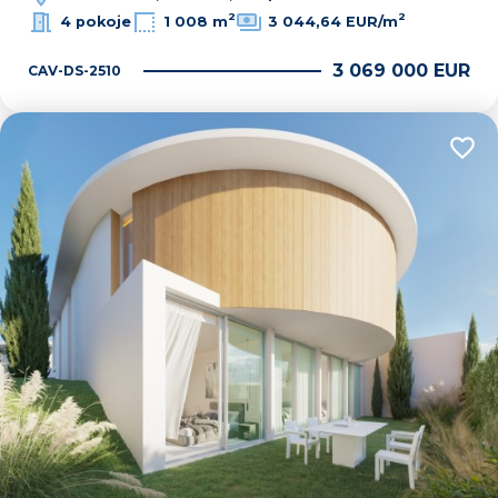
2
2
4 pokoje
1 008 m
3 044,64 EUR/m
3 069 000 EUR
CAV-DS-2510
Dodaj