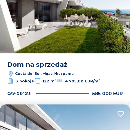
Dom na sprzedaż
Costa del Sol, Mijas, Hiszpania
2
2
3 pokoje
122 m
4 795,08 EUR/m
585 000 EUR
CAV-DS-1215
Dodaj