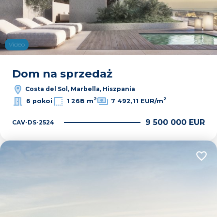
Video
Dom na sprzedaż
Costa del Sol, Marbella, Hiszpania
2
2
6 pokoi
1 268 m
7 492,11 EUR/m
9 500 000 EUR
CAV-DS-2524
Dodaj