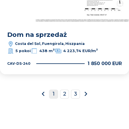
Dom na sprzedaż
Costa del Sol, Fuengirola, Hiszpania
2
2
5 pokoi
438 m
4 223,74 EUR/m
1 850 000 EUR
CAV-DS-240
1
2
3
prev
next