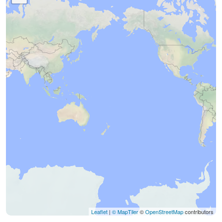
Leaflet
|
© MapTiler
©
OpenStreetMap
contributors