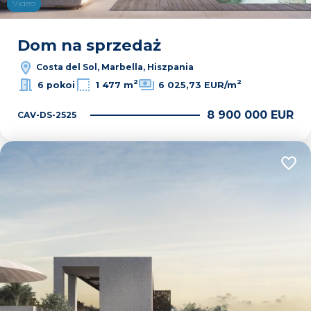
Video
Dom na sprzedaż
Costa del Sol, Marbella, Hiszpania
2
2
6 pokoi
1 477 m
6 025,73 EUR/m
8 900 000 EUR
CAV-DS-2525
Dodaj