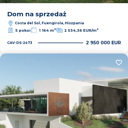
Dom na sprzedaż
Costa del Sol, Fuengirola, Hiszpania
2
2
5 pokoi
1 164 m
2 534,36 EUR/m
2 950 000 EUR
CAV-DS-2473
Dodaj