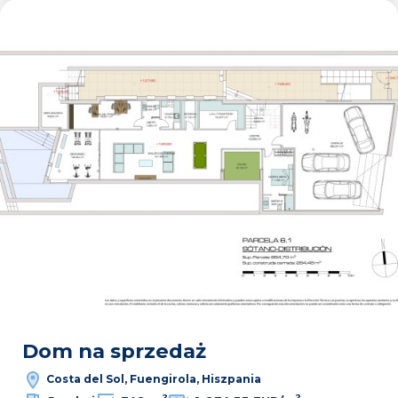
Dodaj
Dom na sprzedaż
Costa del Sol, Fuengirola, Hiszpania
2
2