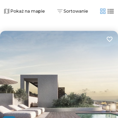
Pokaż na mapie
Sortowanie
tabela
list
Dodaj