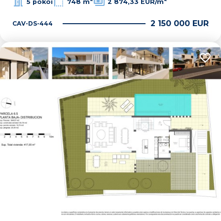
5 pokoi
748 m
2 874,33 EUR/m
2 150 000 EUR
CAV-DS-444
Dodaj