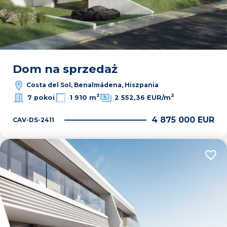
Dom na sprzedaż
Costa del Sol, Benalmádena, Hiszpania
2
2
7 pokoi
1 910 m
2 552,36 EUR/m
4 875 000 EUR
CAV-DS-2411
Dodaj