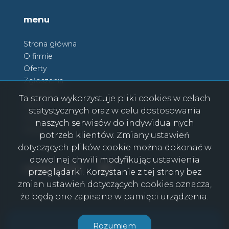
menu
Strona główna
O firmie
Oferty
Zgłoszenia
Ulubione
Ta strona wykorzystuje pliki cookies w celach
Blog
statystycznych oraz w celu dostosowania
Kontakt
naszych serwisów do indywidualnych
Rodo
potrzeb klientów. Zmiany ustawień
dotyczących plików cookie można dokonać w
dowolnej chwili modyfikując ustawienia
Facebook
Facebook
social media
przeglądarki. Korzystanie z tej strony bez
zmian ustawień dotyczących cookies oznacza,
że będą one zapisane w pamięci urządzenia.
CasaViva © 2026
Rozumiem