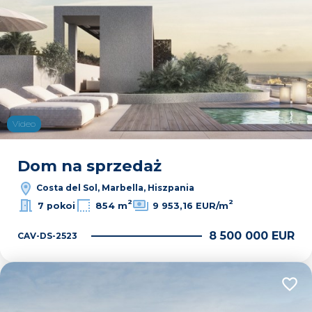
Video
Dom na sprzedaż
Costa del Sol, Marbella, Hiszpania
2
2
7 pokoi
854 m
9 953,16 EUR/m
8 500 000 EUR
CAV-DS-2523
Dodaj