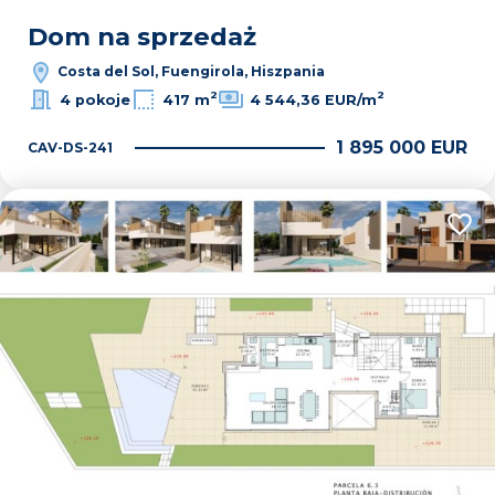
Dom na sprzedaż
Costa del Sol, Fuengirola, Hiszpania
2
2
4 pokoje
417 m
4 544,36 EUR/m
1 895 000 EUR
CAV-DS-241
Dodaj