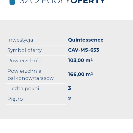
SZCZEGÓŁY
OFERTY
Inwestycja
Quintessence
CAV-MS-653
Symbol oferty
103,00 m²
Powierzchnia
Powierzchnia
166,00 m²
balkonów/tarasów
3
Liczba pokoi
2
Piętro