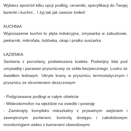
Wybierz spośród kilku opcji podłóg, ceramiki, specyfikacji do Twojej
łazienki i kuchni... I żyj tak jak zawsze śniłeś!
KUCHNIA
Wyposażenie kuchni to płyta indukcyjna, zmywarka w zabudowie,
piekarnik, mikrofala, lodówka, okap i pralko suszarka
ŁAZIENKA
Sanitaria z porcelany, podwieszana toaleta. Podwójny blat pod
umywalkę i parawan prysznicowy ze szkła bezpiecznego. Lustro ze
światłem ledowym. Ukryte krany w prysznicu termostatycznym i
prysznicu ze strumieniem deszczowym
- Podgrzewane podłogi w całym obiekcie
- Wideodomofon na wjeździe na osiedle i posesję
- Zamknięty kompleks mieszkalny z prywatnym wejściem i
zewnętrznym portierem, kontrolą dostępu i całodobowym
monitoringiem wideo z kamerami obwodowymi