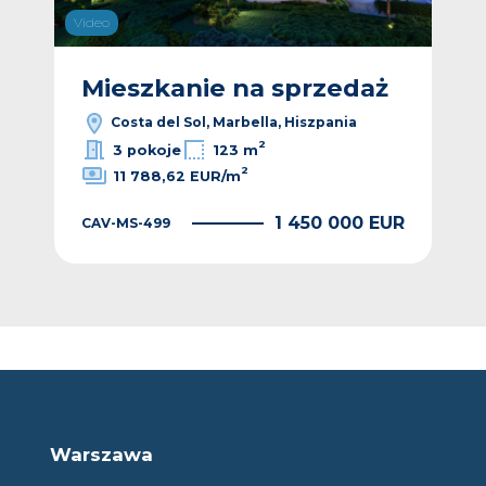
Video
ż
Mieszkanie na sprzedaż
M
Costa del Sol, Marbella, Hiszpania
2
3 pokoje
123 m
2
11 788,62 EUR/m
EUR
1 450 000 EUR
CAV-MS-499
CAV
Warszawa