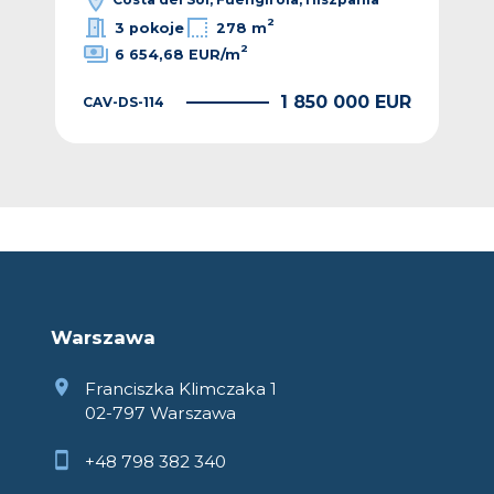
2
3 pokoje
278 m
2
6 654,68 EUR/m
EUR
1 850 000 EUR
CAV-DS-114
CAV
Warszawa
Franciszka Klimczaka 1
02-797 Warszawa
+48 798 382 340