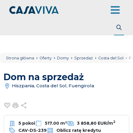
Strona główna
Oferty
Domy
Sprzedaż
Costa del Sol
F
Dom na sprzedaż
Hiszpania, Costa del Sol, Fuengirola
Dodaj do ulubionych
Drukuj
Udostępnij
2
5 pokoi
517.00 m²
3 858,80 EUR/m
CAV-DS-239
Oblicz ratę kredytu