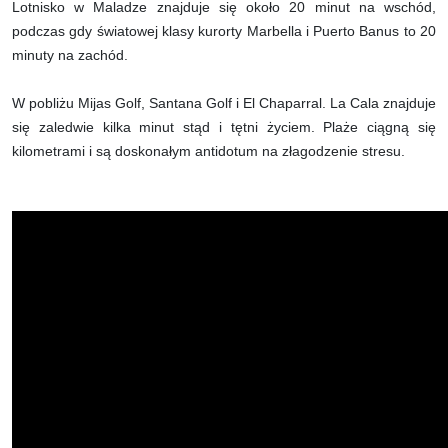
Lotnisko w Maladze znajduje się około 20 minut na wschód,
podczas gdy światowej klasy kurorty Marbella i Puerto Banus to 20
minuty na zachód.
W pobliżu Mijas Golf, Santana Golf i El Chaparral. La Cala znajduje
się zaledwie kilka minut stąd i tętni życiem. Plaże ciągną się
kilometrami i są doskonałym antidotum na złagodzenie stresu.