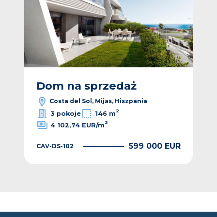
Dom na sprzedaż
D
Costa del Sol, Mijas, Hiszpania
2
3 pokoje
146 m
2
4 102,74 EUR/m
EUR
599 000 EUR
CAV-DS-102
CAV