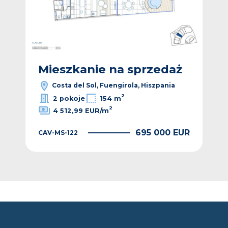
ż
Mieszkanie na sprzedaż
M
Costa del Sol, Fuengirola, Hiszpania
2
2 pokoje
154 m
2
4 512,99 EUR/m
EUR
695 000 EUR
CAV-MS-122
CAV