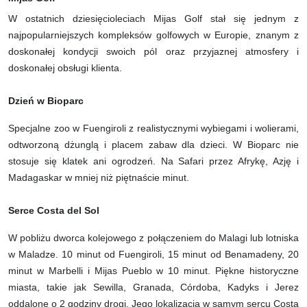
W ostatnich dziesięcioleciach Mijas Golf stał się jednym z
najpopularniejszych kompleksów golfowych w Europie, znanym z
doskonałej kondycji swoich pól oraz przyjaznej atmosfery i
doskonałej obsługi klienta.
Dzień w Bioparc
Specjalne zoo w Fuengiroli z realistycznymi wybiegami i wolierami,
odtworzoną dżunglą i placem zabaw dla dzieci. W Bioparc nie
stosuje się klatek ani ogrodzeń. Na Safari przez Afrykę, Azję i
Madagaskar w mniej niż piętnaście minut.
Serce Costa del Sol
W pobliżu dworca kolejowego z połączeniem do Malagi lub lotniska
w Maladze. 10 minut od Fuengiroli, 15 minut od Benamadeny, 20
minut w Marbelli i Mijas Pueblo w 10 minut. Piękne historyczne
miasta, takie jak Sewilla, Granada, Córdoba, Kadyks i Jerez
oddalone o 2 godziny drogi. Jego lokalizacja w samym sercu Costa