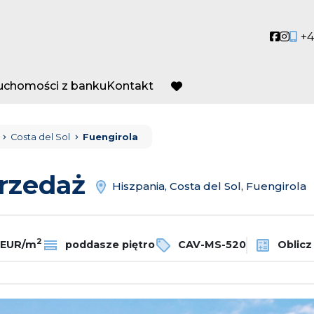
Social
Socia
+4
ruchomości z banku
Kontakt
favorite
Costa del Sol
Fuengirola
przedaż
Hiszpania, Costa del Sol, Fuengirola
2
 EUR/m
poddasze piętro
CAV-MS-520
Oblicz