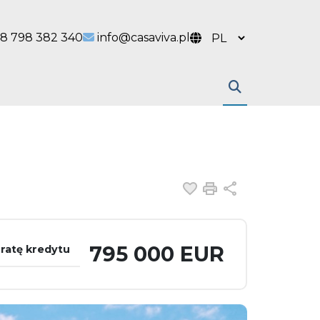
 link
l link
8 798 382 340
info@casaviva.pl
Dodaj do ulubiony
Drukuj
Udostępnij
795 000 EUR
 ratę kredytu