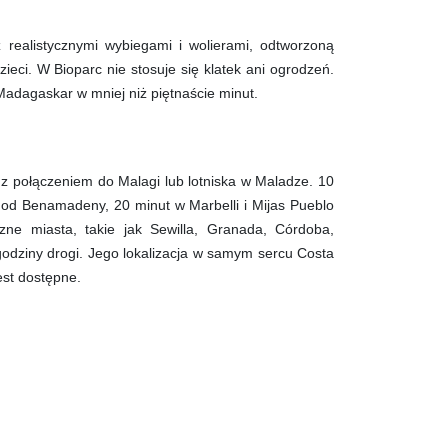
 realistycznymi wybiegami i wolierami, odtworzoną
ieci. W Bioparc nie stosuje się klatek ani ogrodzeń.
 Madagaskar w mniej niż piętnaście minut.
z połączeniem do Malagi lub lotniska w Maladze. 10
t od Benamadeny, 20 minut w Marbelli i Mijas Pueblo
zne miasta, takie jak Sewilla, Granada, Córdoba,
godziny drogi. Jego lokalizacja w samym sercu Costa
est dostępne.