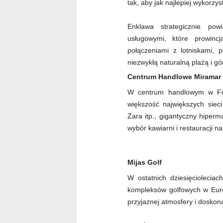
tak, aby jak najlepiej wykorzy
Enklawa strategicznie pow
usługowymi, które prowin
połączeniami z lotniskami, p
niezwykłą naturalną plażą i g
Centrum Handlowe Miramar
W centrum handlowym w Fue
większość największych siec
Zara itp., gigantyczny hiperm
wybór kawiarni i restauracji n
Mijas Golf
W ostatnich dziesięcioleciac
kompleksów golfowych w Euro
przyjaznej atmosfery i doskona