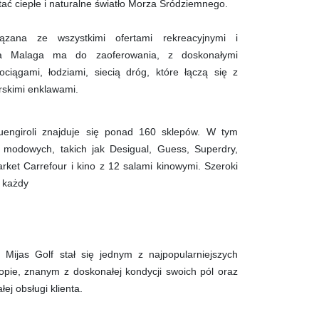
stać ciepłe i naturalne światło Morza Śródziemnego.
iązana ze wszystkimi ofertami rekreacyjnymi i
cja Malaga ma do zaoferowania, z doskonałymi
ociągami, łodziami, siecią dróg, które łączą się z
órskimi enklawami.
ngiroli znajduje się ponad 160 sklepów. W tym
i modowych, takich jak Desigual, Guess, Superdry,
arket Carrefour i kino z 12 salami kinowymi. Szeroki
a każdy
h Mijas Golf stał się jednym z najpopularniejszych
pie, znanym z doskonałej kondycji swoich pól oraz
łej obsługi klienta.