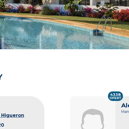
Y
4338
OFERT
Al
Man
 Higueron
20