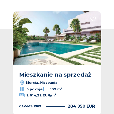
Dodaj do ulubionych
Dodaj do ulub
ż
Mieszkanie na sprzedaż
M
Murcja., Hiszpania
2
3 pokoje
109 m
2
2 614,22 EUR/m
EUR
284 950 EUR
CAV-MS-1969
CAV