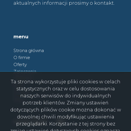
aktualnych informacji prosimy o kontakt.
menu
Strona główna
O firmie
Oferty
Zgłoszenia
Ulubione
Ta strona wykorzystuje pliki cookies w celach
Blog
statystycznych oraz w celu dostosowania
Kontakt
naszych serwisów do indywidualnych
Rodo
potrzeb klientów. Zmiany ustawień
dotyczących plików cookie można dokonać w
dowolnej chwili modyfikując ustawienia
Facebook
Facebook
social media
przeglądarki. Korzystanie z tej strony bez
zmian ustawień dotyczących cookies oznacza,