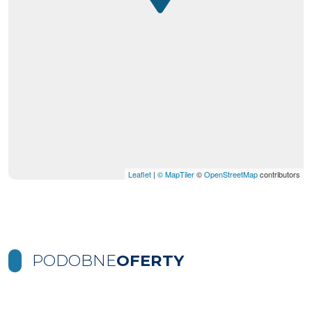
Leaflet
|
© MapTiler
©
OpenStreetMap
contributors
PODOBNE
OFERTY