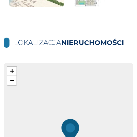
LOKALIZACJA
NIERUCHOMOŚCI
+
−