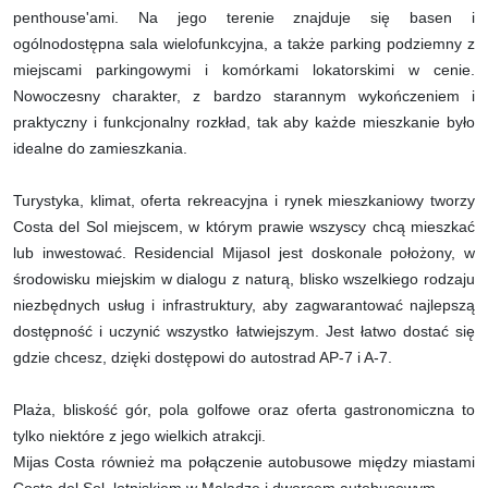
penthouse'ami. Na jego terenie znajduje się basen i
ogólnodostępna sala wielofunkcyjna, a także parking podziemny z
miejscami parkingowymi i komórkami lokatorskimi w cenie.
Nowoczesny charakter, z bardzo starannym wykończeniem i
praktyczny i funkcjonalny rozkład, tak aby każde mieszkanie było
idealne do zamieszkania.
Turystyka, klimat, oferta rekreacyjna i rynek mieszkaniowy tworzy
Costa del Sol miejscem, w którym prawie wszyscy chcą mieszkać
lub inwestować. Residencial Mijasol jest doskonale położony, w
środowisku miejskim w dialogu z naturą, blisko wszelkiego rodzaju
niezbędnych usług i infrastruktury, aby zagwarantować najlepszą
dostępność i uczynić wszystko łatwiejszym. Jest łatwo dostać się
gdzie chcesz, dzięki dostępowi do autostrad AP-7 i A-7.
Plaża, bliskość gór, pola golfowe oraz oferta gastronomiczna to
tylko niektóre z jego wielkich atrakcji.
Mijas Costa również ma połączenie autobusowe między miastami
Costa del Sol, lotniskiem w Maladze i dworcem autobusowym.