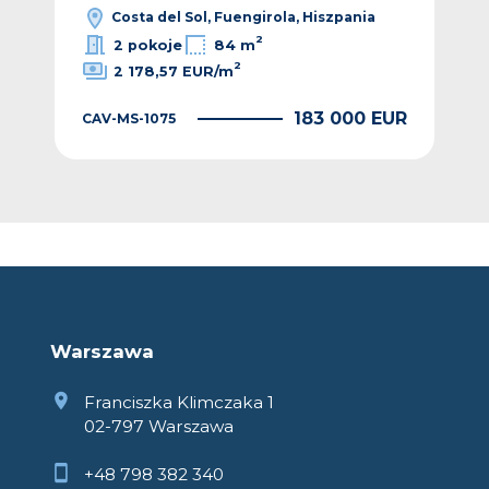
Costa del Sol, Fuengirola, Hiszpania
2
2 pokoje
84 m
2
2 178,57 EUR/m
EUR
183 000 EUR
CAV-MS-1075
CAV
Warszawa
Franciszka Klimczaka 1
02-797 Warszawa
+48 798 382 340