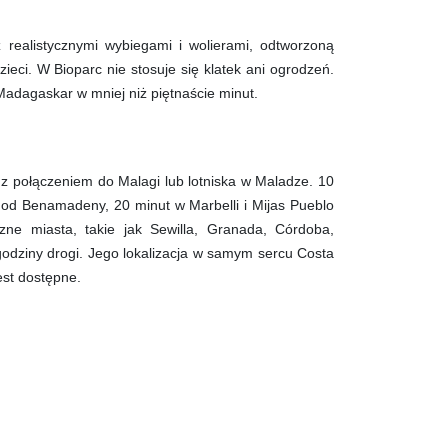
 realistycznymi wybiegami i wolierami, odtworzoną
ieci. W Bioparc nie stosuje się klatek ani ogrodzeń.
 Madagaskar w mniej niż piętnaście minut.
z połączeniem do Malagi lub lotniska w Maladze. 10
t od Benamadeny, 20 minut w Marbelli i Mijas Pueblo
zne miasta, takie jak Sewilla, Granada, Córdoba,
godziny drogi. Jego lokalizacja w samym sercu Costa
est dostępne.