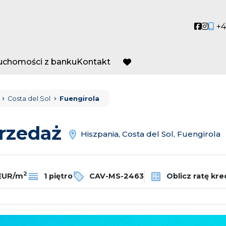
Social
Socia
+4
ruchomości z banku
Kontakt
favorite
Costa del Sol
Fuengirola
przedaż
Hiszpania, Costa del Sol, Fuengirola
2
 EUR/m
1 piętro
CAV-MS-2463
Oblicz ratę kre