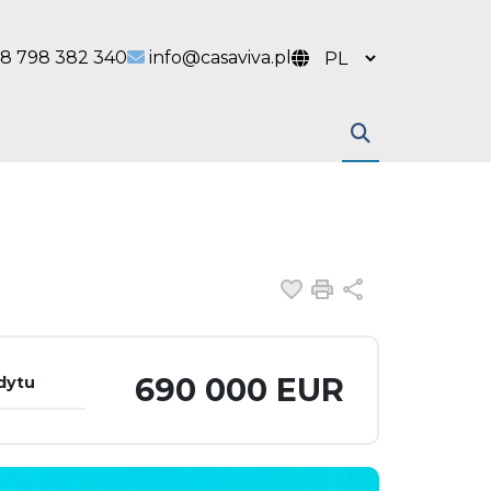
 link
l link
8 798 382 340
info@casaviva.pl
Dodaj do ulubiony
Drukuj
Udostępnij
690 000 EUR
dytu