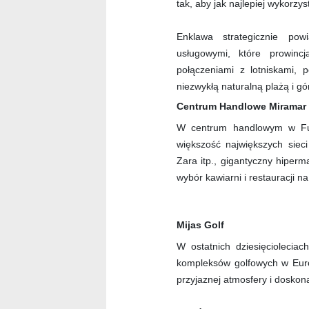
tak, aby jak najlepiej wykorzy
Enklawa strategicznie pow
usługowymi, które prowin
połączeniami z lotniskami, p
niezwykłą naturalną plażą i g
Centrum Handlowe Miramar
W centrum handlowym w Fue
większość największych siec
Zara itp., gigantyczny hiperm
wybór kawiarni i restauracji n
Mijas Golf
W ostatnich dziesięcioleciac
kompleksów golfowych w Euro
przyjaznej atmosfery i doskona