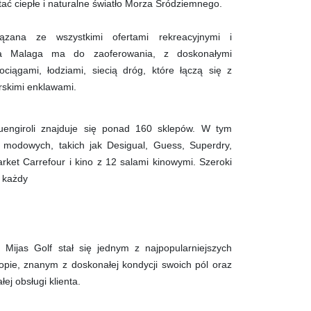
stać ciepłe i naturalne światło Morza Śródziemnego.
iązana ze wszystkimi ofertami rekreacyjnymi i
cja Malaga ma do zaoferowania, z doskonałymi
ociągami, łodziami, siecią dróg, które łączą się z
órskimi enklawami.
ngiroli znajduje się ponad 160 sklepów. W tym
i modowych, takich jak Desigual, Guess, Superdry,
arket Carrefour i kino z 12 salami kinowymi. Szeroki
a każdy
h Mijas Golf stał się jednym z najpopularniejszych
pie, znanym z doskonałej kondycji swoich pól oraz
łej obsługi klienta.