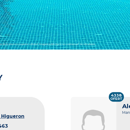
Y
4338
OFERT
Al
Man
 Higueron
463