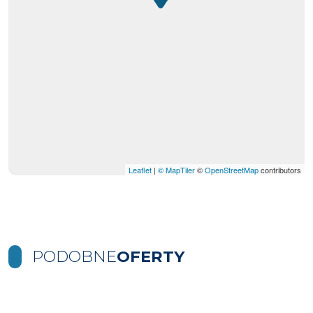
Leaflet
|
© MapTiler
©
OpenStreetMap
contributors
PODOBNE
OFERTY