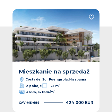
Dodaj do ulubionych
Dodaj do ulub
ż
Mieszkanie na sprzedaż
M
Costa del Sol, Fuengirola, Hiszpania
2
2 pokoje
121 m
2
3 504,13 EUR/m
EUR
424 000 EUR
CAV-MS-689
CAV