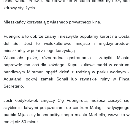
słoną wodą. Poćwicz na siłowni lub w studio fitness by utrzymać
zdrowy styl życia.
Mieszkańcy korzystają z własnego prywatnego kina.
Fuengirola to dobrze znany i niezwykle popularny kurort na Costa
del Sol. Jest to wielokulturowe miejsce i międzynarodowi
mieszkańcy w pełni z niego korzystają.
Wspaniałe plaże, różnorodna gastronomia i zabytki. Miasto
naprawdę ma coś dla każdego. Kupuj kultowe marki w centrum
handlowym Miramar, spędź dzień z rodziną w parku wodnym -
Aqualand, odkryj zamek Sohail lub rzymskie ruiny w Finca
Secretario.
Jeśli kiedykolwiek zmęczy Cię Fuengirola, możesz cieszyć się
szybkimi i łatwymi połączeniami do centrum Malagi, tradycyjnego
pueblo Mijas czy kosmopolitycznego miasta Marbella, wszystko w
mniej niż 30 minut.