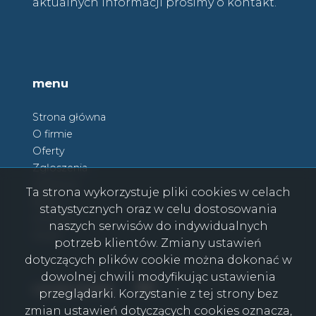
aktualnych informacji prosimy o kontakt.
menu
Strona główna
O firmie
Oferty
Zgłoszenia
Ulubione
Ta strona wykorzystuje pliki cookies w celach
Blog
statystycznych oraz w celu dostosowania
Kontakt
naszych serwisów do indywidualnych
Rodo
potrzeb klientów. Zmiany ustawień
dotyczących plików cookie można dokonać w
dowolnej chwili modyfikując ustawienia
Facebook
Facebook
social media
przeglądarki. Korzystanie z tej strony bez
zmian ustawień dotyczących cookies oznacza,