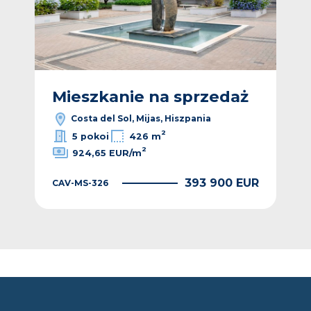
ż
Mieszkanie na sprzedaż
M
Costa del Sol, Mijas, Hiszpania
2
5 pokoi
426 m
2
924,65 EUR/m
CAV
EUR
393 900 EUR
CAV-MS-326