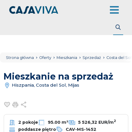
Strona główna
Oferty
Mieszkania
Sprzedaż
Costa del So
Mieszkanie na sprzedaż
Hiszpania, Costa del Sol, Mijas
Dodaj do ulubionych
Drukuj
Udostępnij
2
2 pokoje
95.00 m²
5 526,32 EUR/m
poddasze piętro
CAV-MS-1452