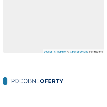
Leaflet
|
© MapTiler
©
OpenStreetMap
contributors
PODOBNE
OFERTY