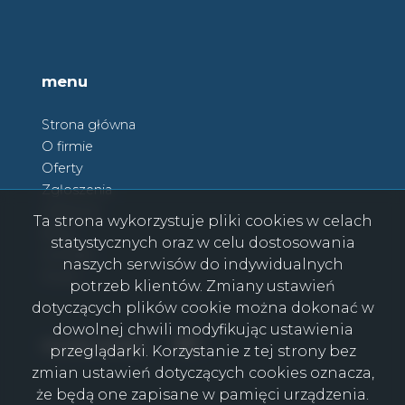
menu
Strona główna
O firmie
Oferty
Zgłoszenia
Ulubione
Ta strona wykorzystuje pliki cookies w celach
Blog
statystycznych oraz w celu dostosowania
Kontakt
naszych serwisów do indywidualnych
Rodo
potrzeb klientów. Zmiany ustawień
dotyczących plików cookie można dokonać w
dowolnej chwili modyfikując ustawienia
Facebook
Facebook
social media
przeglądarki. Korzystanie z tej strony bez
zmian ustawień dotyczących cookies oznacza,
że będą one zapisane w pamięci urządzenia.