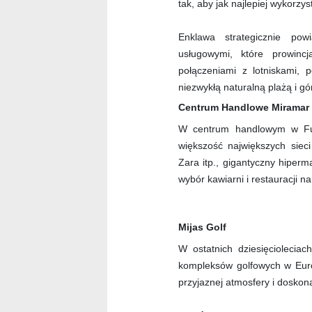
tak, aby jak najlepiej wykorzy
Enklawa strategicznie pow
usługowymi, które prowin
połączeniami z lotniskami, p
niezwykłą naturalną plażą i g
Centrum Handlowe Miramar
W centrum handlowym w Fue
większość największych siec
Zara itp., gigantyczny hiperm
wybór kawiarni i restauracji n
Mijas Golf
W ostatnich dziesięcioleciac
kompleksów golfowych w Euro
przyjaznej atmosfery i doskona