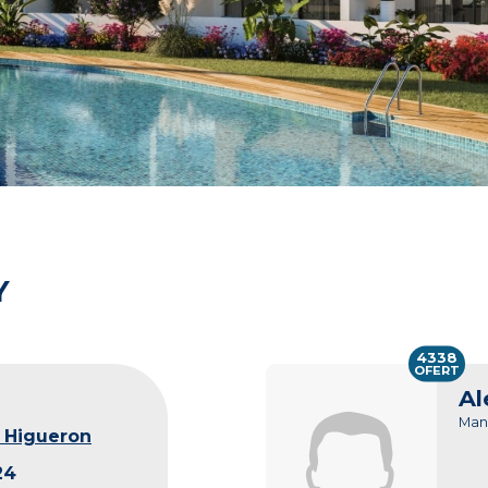
Y
4338
OFERT
Al
Man
 Higueron
24