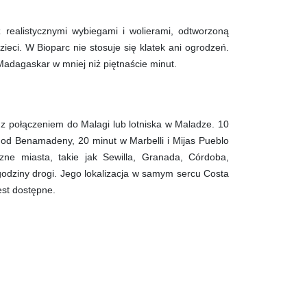
 realistycznymi wybiegami i wolierami, odtworzoną
ieci. W Bioparc nie stosuje się klatek ani ogrodzeń.
 Madagaskar w mniej niż piętnaście minut.
z połączeniem do Malagi lub lotniska w Maladze. 10
t od Benamadeny, 20 minut w Marbelli i Mijas Pueblo
zne miasta, takie jak Sewilla, Granada, Córdoba,
godziny drogi. Jego lokalizacja w samym sercu Costa
est dostępne.