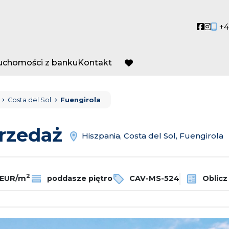
Social
Socia
+4
ruchomości z banku
Kontakt
favorite
Costa del Sol
Fuengirola
przedaż
Hiszpania, Costa del Sol, Fuengirola
2
 EUR/m
poddasze piętro
CAV-MS-524
Oblicz