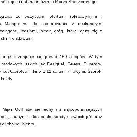
stać ciepłe i naturalne światło Morza Śródziemnego.
iązana ze wszystkimi ofertami rekreacyjnymi i
cja Malaga ma do zaoferowania, z doskonałymi
ociągami, łodziami, siecią dróg, które łączą się z
órskimi enklawami.
ngiroli znajduje się ponad 160 sklepów. W tym
i modowych, takich jak Desigual, Guess, Superdry,
arket Carrefour i kino z 12 salami kinowymi. Szeroki
a każdy
h Mijas Golf stał się jednym z najpopularniejszych
pie, znanym z doskonałej kondycji swoich pól oraz
łej obsługi klienta.