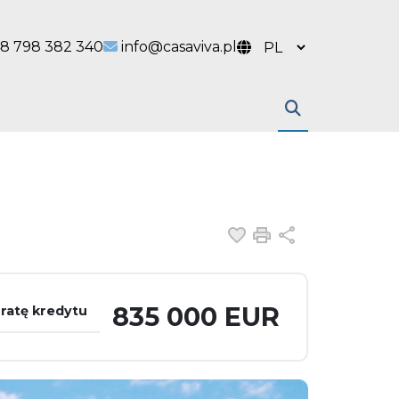
 link
l link
8 798 382 340
info@casaviva.pl
Dodaj do ulubiony
Drukuj
Udostępnij
835 000 EUR
 ratę kredytu