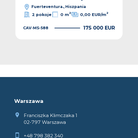
Fuerteventura., Hiszpania
2
2
2 pokoje
0 m
0,00 EUR/m
175 000 EUR
CAV-MS-588
EUR
CAV
Warszawa
Franciszka Klimczaka 1
02-797 Warszawa
+48 798 382 340