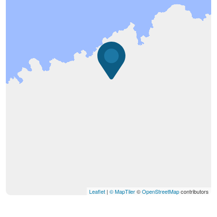
Leaflet
|
© MapTiler
©
OpenStreetMap
contributors