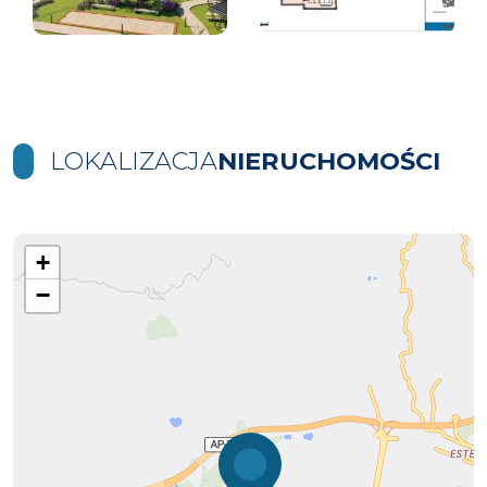
LOKALIZACJA
NIERUCHOMOŚCI
+
−