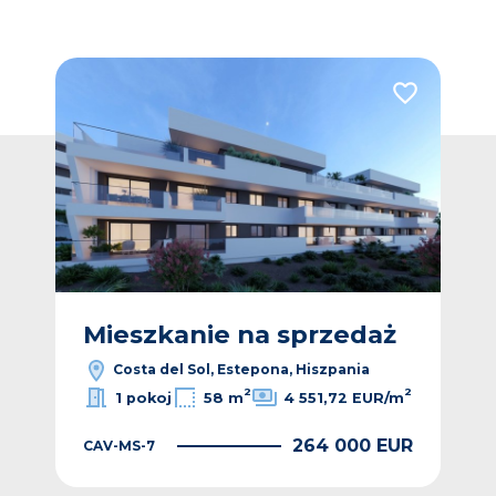
Dodaj do ulubionych
Dodaj do ulub
Vide
ż
Mieszkanie na sprzedaż
M
Costa del Sol, Estepona, Hiszpania
2
2
1 pokoj
58 m
4 551,72 EUR/m
264 000 EUR
CAV-MS-7
EUR
CAV