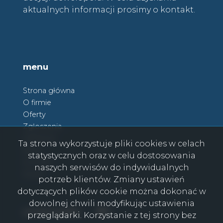
aktualnych informacji prosimy o kontakt.
menu
Strona główna
O firmie
Oferty
Zgłoszenia
Ulubione
Ta strona wykorzystuje pliki cookies w celach
Blog
statystycznych oraz w celu dostosowania
Kontakt
naszych serwisów do indywidualnych
Rodo
potrzeb klientów. Zmiany ustawień
dotyczących plików cookie można dokonać w
dowolnej chwili modyfikując ustawienia
Facebook
Facebook
social media
przeglądarki. Korzystanie z tej strony bez