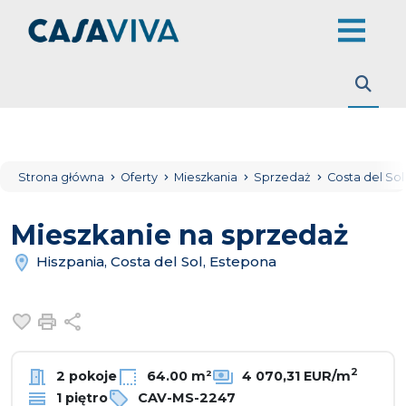
Strona główna
Oferty
Mieszkania
Sprzedaż
Costa del So
Mieszkanie na sprzedaż
Hiszpania, Costa del Sol, Estepona
Dodaj do ulubionych
Drukuj
Udostępnij
2
2 pokoje
64.00 m²
4 070,31 EUR/m
1 piętro
CAV-MS-2247