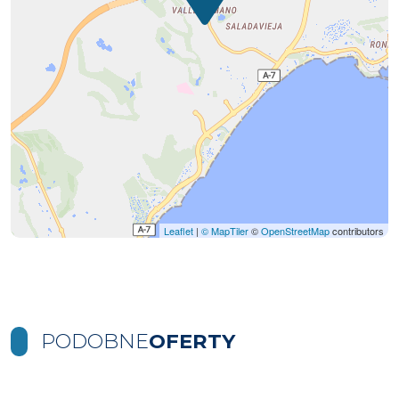
Leaflet
|
© MapTiler
©
OpenStreetMap
contributors
PODOBNE
OFERTY