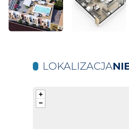
LOKALIZACJA
NI
+
−