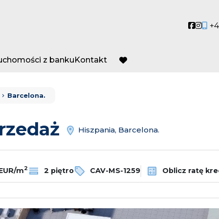
Social
Socia
+4
ruchomości z banku
Kontakt
favorite
Barcelona.
przedaż
Hiszpania, Barcelona.
2
 EUR/m
2 piętro
CAV-MS-1259
Oblicz ratę kr