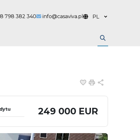
 link
l link
8 798 382 340
info@casaviva.pl
Dodaj do ulubiony
Drukuj
Udostępnij
249 000 EUR
edytu