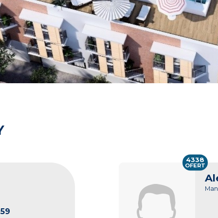
Y
4338
OFERT
Al
Man
259