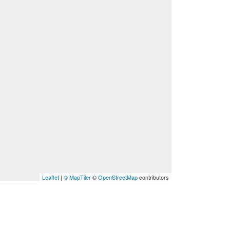
Leaflet
|
© MapTiler
©
OpenStreetMap
contributors