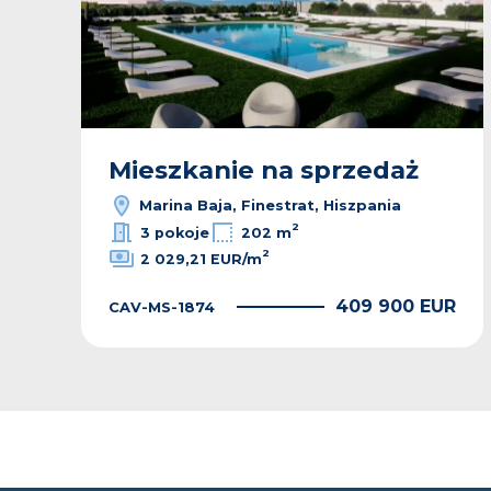
Mieszkanie na sprzedaż
Marina Baja, Finestrat, Hiszpania
2
3 pokoje
202 m
2
2 029,21 EUR/m
R
409 900 EUR
CAV-MS-1874