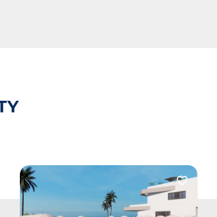
TY
 do ulubionych
Dodaj do u