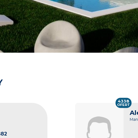
Y
4338
OFERT
Al
Man
882