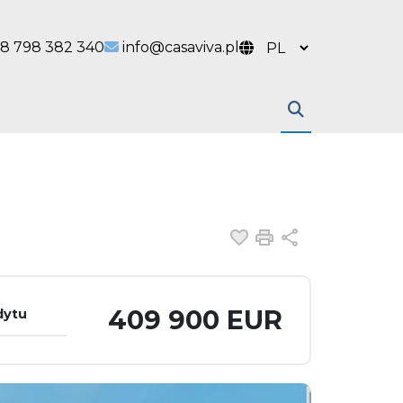
 link
l link
8 798 382 340
info@casaviva.pl
Dodaj do ulubiony
Drukuj
Udostępnij
409 900 EUR
dytu