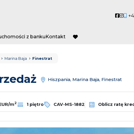
Social
Socia
+4
ruchomości z banku
Kontakt
favorite
Marina Baja
Finestrat
przedaż
Hiszpania, Marina Baja, Finestrat
2
 EUR/m
1 piętro
CAV-MS-1882
Oblicz ratę kre