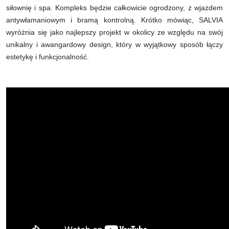
siłownię i spa. Kompleks będzie całkowicie ogrodzony, z wjazdem
antywłamaniowym i bramą kontrolną. Krótko mówiąc, SALVIA
wyróżnia się jako najlepszy projekt w okolicy ze względu na swój
unikalny i awangardowy design, który w wyjątkowy sposób łączy
estetykę i funkcjonalność.