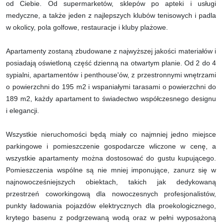
od Ciebie. Od supermarketów, sklepów po apteki i usługi
medyczne, a także jeden z najlepszych klubów tenisowych i padla
w okolicy, pola golfowe, restauracje i kluby plażowe.
Apartamenty zostaną zbudowane z najwyższej jakości materiałów i
posiadają oświetloną część dzienną na otwartym planie. Od 2 do 4
sypialni, apartamentów i penthouse'ów, z przestronnymi wnętrzami
o powierzchni do 195 m2 i wspaniałymi tarasami o powierzchni do
189 m2, każdy apartament to świadectwo współczesnego designu
i elegancji.
Wszystkie nieruchomości będą miały co najmniej jedno miejsce
parkingowe i pomieszczenie gospodarcze wliczone w cenę, a
wszystkie apartamenty można dostosować do gustu kupującego.
Pomieszczenia wspólne są nie mniej imponujące, zanurz się w
najnowocześniejszych obiektach, takich jak dedykowaną
przestrzeń coworkingową dla nowoczesnych profesjonalistów,
punkty ładowania pojazdów elektrycznych dla proekologicznego,
krytego basenu z podgrzewaną wodą oraz w pełni wyposażoną