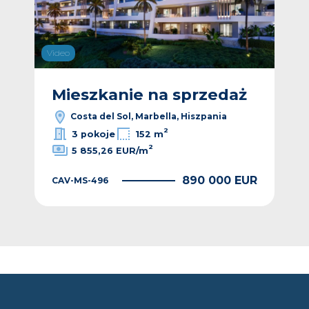
Video
Vide
ż
Mieszkanie na sprzedaż
M
Costa del Sol, Marbella, Hiszpania
2
3 pokoje
152 m
2
5 855,26 EUR/m
EUR
890 000 EUR
CAV-MS-496
CAV