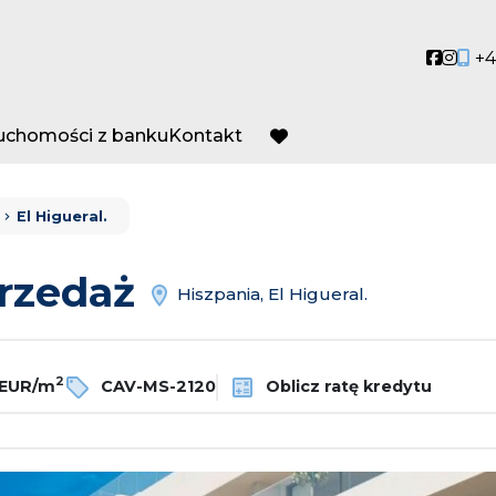
Social
Socia
+4
ruchomości z banku
Kontakt
favorite
El Higueral.
przedaż
Hiszpania, El Higueral.
2
 EUR/m
CAV-MS-2120
Oblicz ratę kredytu