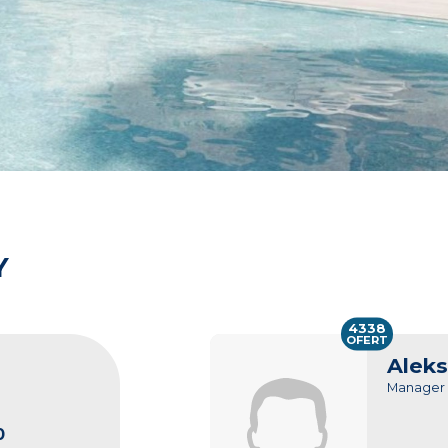
Y
4338
OFERT
Aleks
Manager
0