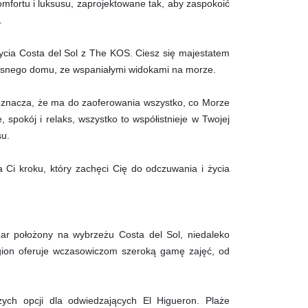
mfortu i luksusu, zaprojektowane tak, aby zaspokoić
.
ycia Costa del Sol z The KOS. Ciesz się majestatem
snego domu, ze wspaniałymi widokami na morze.
oznacza, że ma do zaoferowania wszystko, co Morze
 spokój i relaks, wszystko to współistnieje w Twojej
su.
 Ci kroku, który zachęci Cię do odczuwania i życia
zar położony na wybrzeżu Costa del Sol, niedaleko
gion oferuje wczasowiczom szeroką gamę zajęć, od
zych opcji dla odwiedzających El Higueron. Plaże