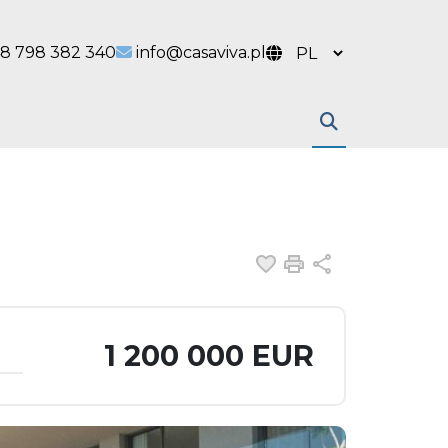
 link
l link
8 798 382 340
info@casaviva.pl
Dodaj do ulubiony
Drukuj
Udostępnij
1 200 000 EUR