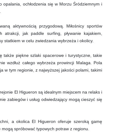
 do opalania, ochłodzenia się w Morzu Śródziemnym i
.
waną aktywnością przygodową. Miłośnicy sportów
atrakcji, jak paddle surfing, pływanie kajakiem,
ejsy statkiem w celu zwiedzania wybrzeża i okolicy.
ę także piękne szlaki spacerowe i turystyczne, takie
egnie wzdłuż całego wybrzeża prowincji Malaga. Pola
ja w tym regionie, z najwyższej jakości polami, takimi
rejonie El Higueron są idealnym miejscem na relaks i
gamie zabiegów i usług odwiedzający mogą cieszyć się
uchni, a okolica El Higueron oferuje szeroką gamę
cie mogą spróbować typowych potraw z regionu.