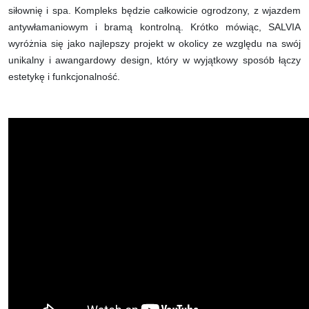
siłownię i spa. Kompleks będzie całkowicie ogrodzony, z wjazdem
antywłamaniowym i bramą kontrolną. Krótko mówiąc, SALVIA
wyróżnia się jako najlepszy projekt w okolicy ze względu na swój
unikalny i awangardowy design, który w wyjątkowy sposób łączy
estetykę i funkcjonalność.