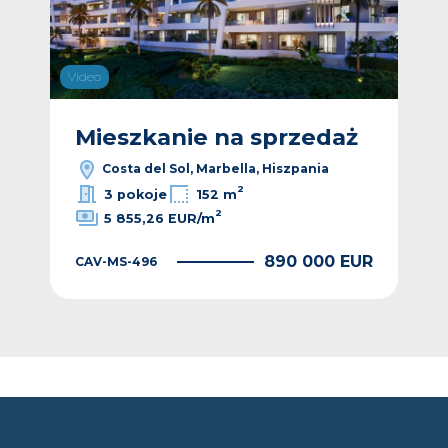
Video
Vide
ż
Mieszkanie na sprzedaż
M
Costa del Sol, Marbella, Hiszpania
2
3 pokoje
152 m
2
5 855,26 EUR/m
EUR
890 000 EUR
CAV-MS-496
CAV