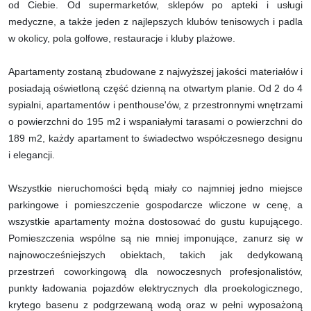
od Ciebie. Od supermarketów, sklepów po apteki i usługi
medyczne, a także jeden z najlepszych klubów tenisowych i padla
w okolicy, pola golfowe, restauracje i kluby plażowe.
Apartamenty zostaną zbudowane z najwyższej jakości materiałów i
posiadają oświetloną część dzienną na otwartym planie. Od 2 do 4
sypialni, apartamentów i penthouse'ów, z przestronnymi wnętrzami
o powierzchni do 195 m2 i wspaniałymi tarasami o powierzchni do
189 m2, każdy apartament to świadectwo współczesnego designu
i elegancji.
Wszystkie nieruchomości będą miały co najmniej jedno miejsce
parkingowe i pomieszczenie gospodarcze wliczone w cenę, a
wszystkie apartamenty można dostosować do gustu kupującego.
Pomieszczenia wspólne są nie mniej imponujące, zanurz się w
najnowocześniejszych obiektach, takich jak dedykowaną
przestrzeń coworkingową dla nowoczesnych profesjonalistów,
punkty ładowania pojazdów elektrycznych dla proekologicznego,
krytego basenu z podgrzewaną wodą oraz w pełni wyposażoną