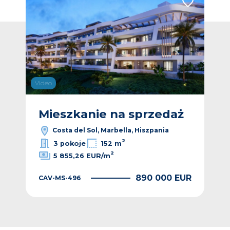
Dodaj do ulubionych
Dodaj do ulub
Video
Vide
ż
Mieszkanie na sprzedaż
M
Costa del Sol, Marbella, Hiszpania
2
3 pokoje
152 m
2
5 855,26 EUR/m
EUR
890 000 EUR
CAV-MS-496
CAV