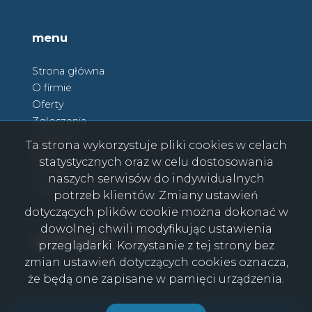
menu
Strona główna
O firmie
Oferty
Zgłoszenia
Ulubione
Ta strona wykorzystuje pliki cookies w celach
Blog
statystycznych oraz w celu dostosowania
Kontakt
naszych serwisów do indywidualnych
Rodo
potrzeb klientów. Zmiany ustawień
dotyczących plików cookie można dokonać w
dowolnej chwili modyfikując ustawienia
Facebook
Facebook
social media
przeglądarki. Korzystanie z tej strony bez
zmian ustawień dotyczących cookies oznacza,
że będą one zapisane w pamięci urządzenia.