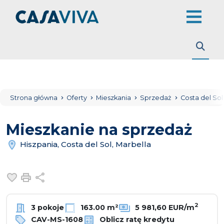
Strona główna
Oferty
Mieszkania
Sprzedaż
Costa del So
Mieszkanie na sprzedaż
Hiszpania, Costa del Sol, Marbella
Dodaj do ulubionych
Drukuj
Udostępnij
2
3 pokoje
163.00 m²
5 981,60 EUR/m
CAV-MS-1608
Oblicz ratę kredytu