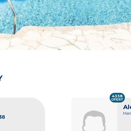
Y
4338
OFERT
Al
Man
38