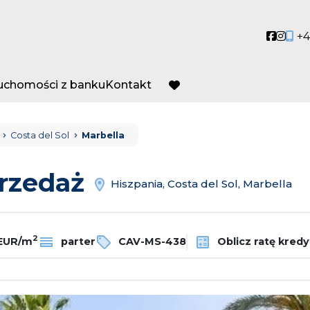
Social
Socia
+4
ruchomości z banku
Kontakt
favorite
Costa del Sol
Marbella
przedaż
Hiszpania, Costa del Sol, Marbella
2
 EUR/m
parter
CAV-MS-438
Oblicz ratę kredy