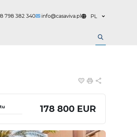
 link
l link
8 798 382 340
info@casaviva.pl
Dodaj do ulubiony
Drukuj
Udostępnij
178 800 EUR
tu