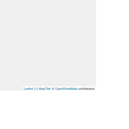
Leaflet
|
© MapTiler
©
OpenStreetMap
contributors