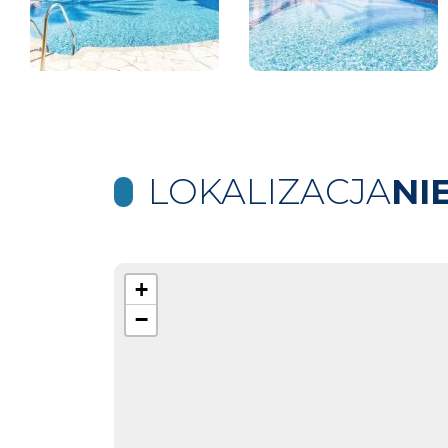
LOKALIZACJA
NI
+
−