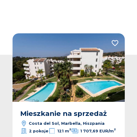
 do ulubionych
Dodaj do u
Mieszkanie na sprzedaż
Costa del Sol, Marbella, Hiszpania
2
2
2 pokoje
121 m
1 707,69 EUR/m