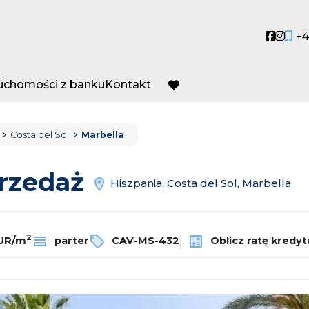
Social
Socia
+4
ruchomości z banku
Kontakt
favorite
Costa del Sol
Marbella
przedaż
Hiszpania, Costa del Sol, Marbella
2
EUR/m
parter
CAV-MS-432
Oblicz ratę kredyt