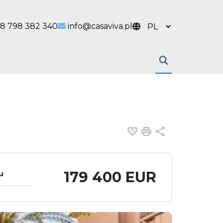
 link
l link
8 798 382 340
info@casaviva.pl
Dodaj do ulubiony
Drukuj
Udostępnij
179 400 EUR
u