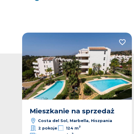
odaj do ulubionych
Dodaj
Mieszkanie na sprzedaż
Costa del Sol, Marbella, Hiszpania
2
2 pokoje
124 m
2