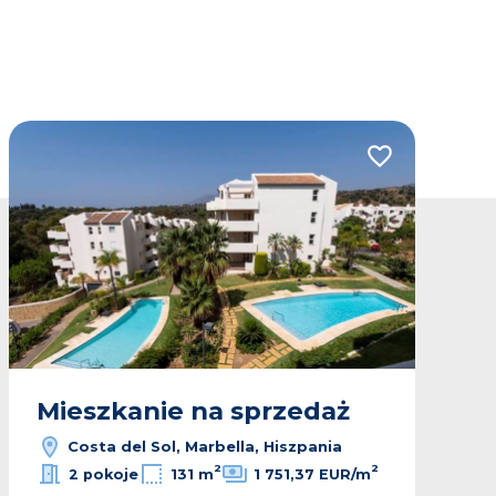
lubionych
Dodaj do ulubio
Mieszkanie na sprzedaż
Costa del Sol, Marbella, Hiszpania
2
2
2 pokoje
131 m
1 751,37 EUR/m