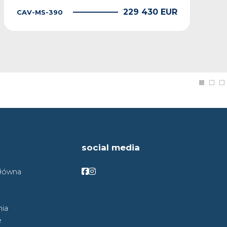
229 430 EUR
CAV-MS-390
social media
Facebook
Facebook
główna
ia
e