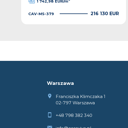
1 742,98 EUR/m
R
216 130 EUR
CAV-MS-379
Warszawa
Franciszka Klimczaka 1
02-797 Warszawa
+48 798 382 340