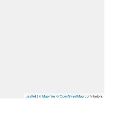
Leaflet
|
© MapTiler
©
OpenStreetMap
contributors