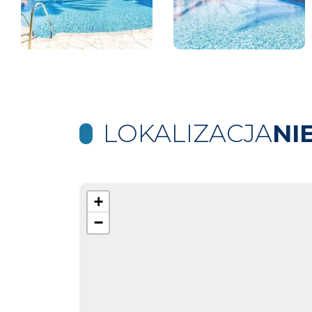
LOKALIZACJA
NI
+
−