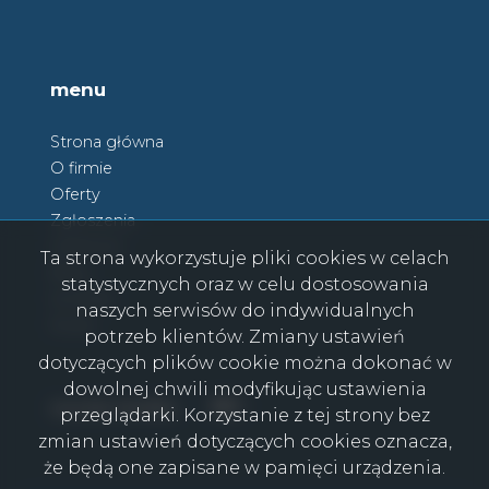
menu
Strona główna
O firmie
Oferty
Zgłoszenia
Ulubione
Ta strona wykorzystuje pliki cookies w celach
Blog
statystycznych oraz w celu dostosowania
Kontakt
naszych serwisów do indywidualnych
Rodo
potrzeb klientów. Zmiany ustawień
dotyczących plików cookie można dokonać w
dowolnej chwili modyfikując ustawienia
Facebook
Facebook
social media
przeglądarki. Korzystanie z tej strony bez
zmian ustawień dotyczących cookies oznacza,
że będą one zapisane w pamięci urządzenia.