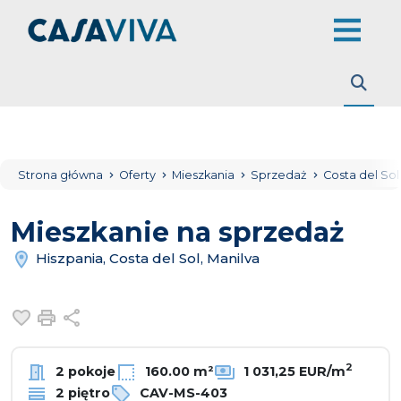
Strona główna
Oferty
Mieszkania
Sprzedaż
Costa del So
Mieszkanie na sprzedaż
Hiszpania, Costa del Sol, Manilva
Dodaj do ulubionych
Drukuj
Udostępnij
2
2 pokoje
160.00 m²
1 031,25 EUR/m
2 piętro
CAV-MS-403