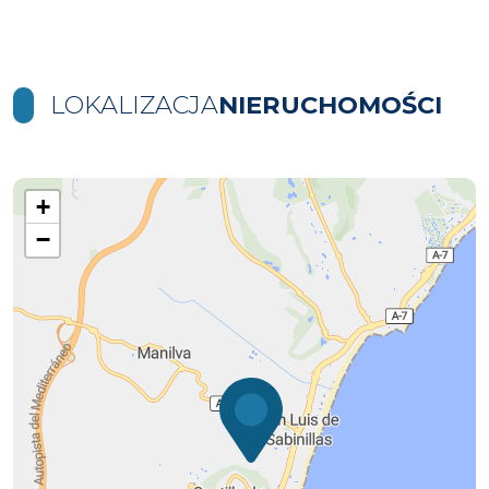
LOKALIZACJA
NIERUCHOMOŚCI
+
−