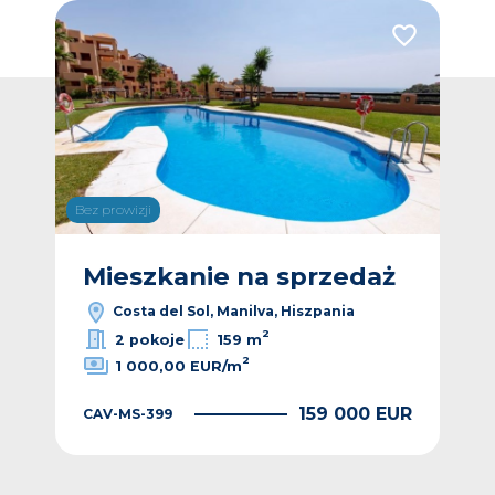
Dodaj do ulubionych
Dodaj do ulub
Bez prowizji
Bez p
ż
Mieszkanie na sprzedaż
M
Costa del Sol, Manilva, Hiszpania
2
2 pokoje
159 m
2
1 000,00 EUR/m
EUR
159 000 EUR
CAV-MS-399
CA