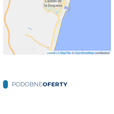
Leaflet
|
© MapTiler
©
OpenStreetMap
contributors
PODOBNE
OFERTY