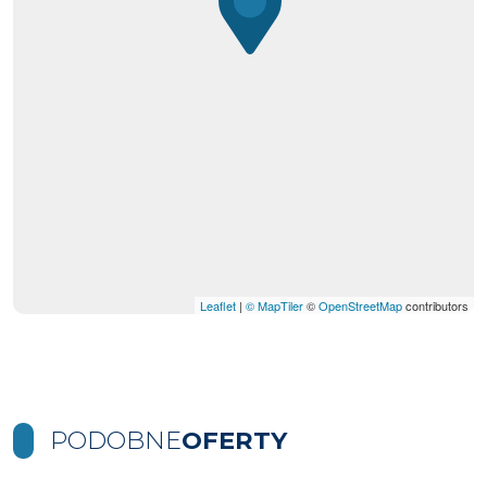
Leaflet
|
© MapTiler
©
OpenStreetMap
contributors
PODOBNE
OFERTY