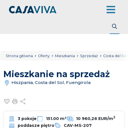
Strona główna
Oferty
Mieszkania
Sprzedaż
Costa del So
Mieszkanie na sprzedaż
Hiszpania, Costa del Sol, Fuengirola
Dodaj do ulubionych
Drukuj
Udostępnij
2
3 pokoje
151.00 m²
10 960,26 EUR/m
poddasze piętro
CAV-MS-207