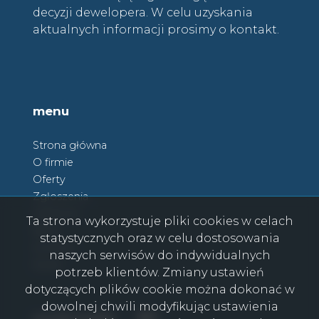
decyzji dewelopera. W celu uzyskania
aktualnych informacji prosimy o kontakt.
menu
Strona główna
O firmie
Oferty
Zgłoszenia
Ulubione
Ta strona wykorzystuje pliki cookies w celach
Blog
statystycznych oraz w celu dostosowania
Kontakt
naszych serwisów do indywidualnych
Rodo
potrzeb klientów. Zmiany ustawień
dotyczących plików cookie można dokonać w
dowolnej chwili modyfikując ustawienia
Facebook
Facebook
social media