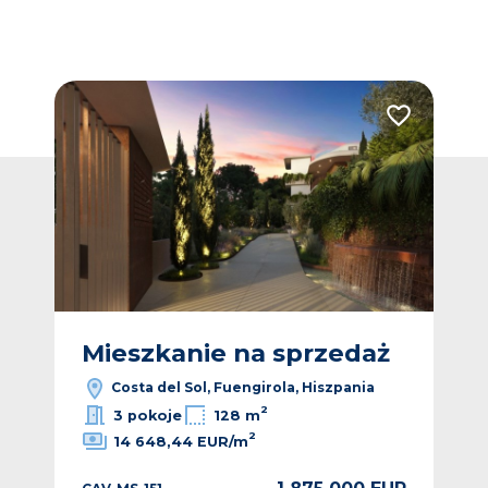
Dodaj do ulubionych
Dodaj do ulub
ż
Mieszkanie na sprzedaż
M
Costa del Sol, Fuengirola, Hiszpania
2
3 pokoje
128 m
2
14 648,44 EUR/m