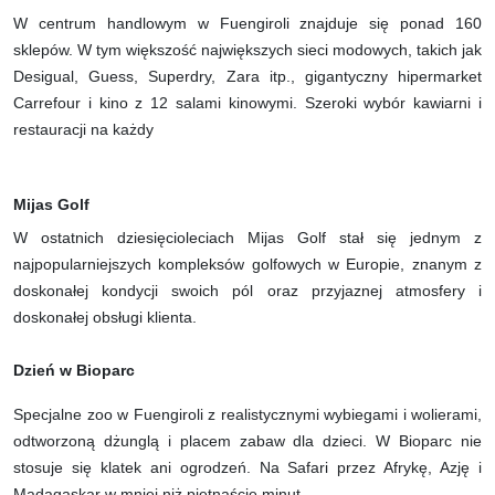
W centrum handlowym w Fuengiroli znajduje się ponad 160
sklepów. W tym większość największych sieci modowych, takich jak
Desigual, Guess, Superdry, Zara itp., gigantyczny hipermarket
Carrefour i kino z 12 salami kinowymi. Szeroki wybór kawiarni i
restauracji na każdy
Mijas Golf
W ostatnich dziesięcioleciach Mijas Golf stał się jednym z
najpopularniejszych kompleksów golfowych w Europie, znanym z
doskonałej kondycji swoich pól oraz przyjaznej atmosfery i
doskonałej obsługi klienta.
Dzień w Bioparc
Specjalne zoo w Fuengiroli z realistycznymi wybiegami i wolierami,
odtworzoną dżunglą i placem zabaw dla dzieci. W Bioparc nie
stosuje się klatek ani ogrodzeń. Na Safari przez Afrykę, Azję i
Madagaskar w mniej niż piętnaście minut.