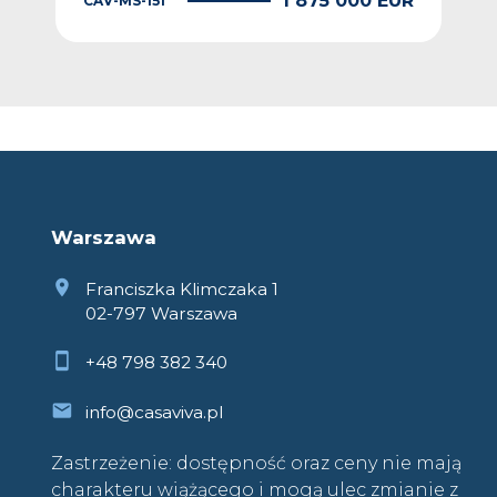
EUR
1 875 000 EUR
CAV-MS-151
CAV
Warszawa
Franciszka Klimczaka 1
02-797 Warszawa
+48 798 382 340
info@casaviva.pl
Zastrzeżenie: dostępność oraz ceny nie mają
charakteru wiążącego i mogą ulec zmianie z