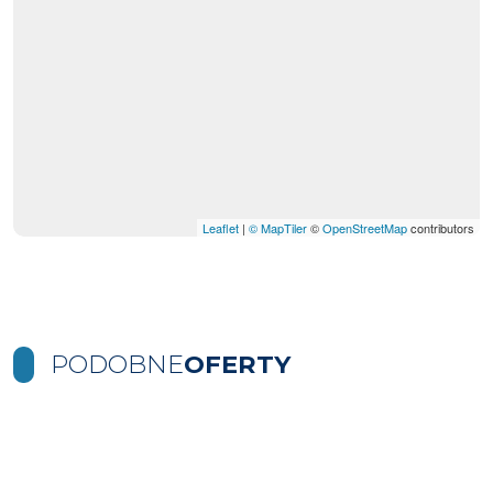
Leaflet
|
© MapTiler
©
OpenStreetMap
contributors
PODOBNE
OFERTY