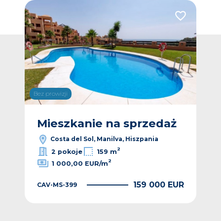
Dodaj do ulubionych
Dodaj do ulub
Bez prowizji
Bez p
ż
Mieszkanie na sprzedaż
M
Costa del Sol, Manilva, Hiszpania
2
2 pokoje
159 m
2
1 000,00 EUR/m
EUR
159 000 EUR
CAV-MS-399
CA