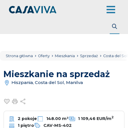
Strona główna
Oferty
Mieszkania
Sprzedaż
Costa del So
Mieszkanie na sprzedaż
Hiszpania, Costa del Sol, Manilva
Dodaj do ulubionych
Drukuj
Udostępnij
2
2 pokoje
148.00 m²
1 109,46 EUR/m
1 piętro
CAV-MS-402