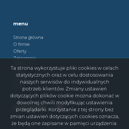
menu
Strona główna
O firmie
Oferty
Zgłoszenia
Ulubione
Ta strona wykorzystuje pliki cookies w celach
Blog
statystycznych oraz w celu dostosowania
Kontakt
naszych serwisów do indywidualnych
Rodo
potrzeb klientów. Zmiany ustawień
dotyczących plików cookie można dokonać w
dowolnej chwili modyfikując ustawienia
Facebook
Facebook
social media
przeglądarki. Korzystanie z tej strony bez
zmian ustawień dotyczących cookies oznacza,
że będą one zapisane w pamięci urządzenia.