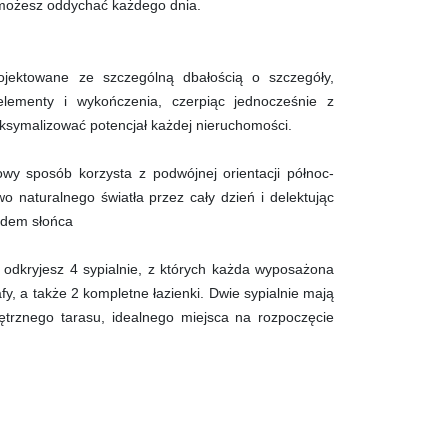
 możesz oddychać każdego dnia.
jektowane ze szczególną dbałością o szczegóły,
elementy i wykończenia, czerpiąc jednocześnie z
maksymalizować potencjał każdej nieruchomości.
y sposób korzysta z podwójnej orientacji północ-
o naturalnego światła przez cały dzień i delektując
odem słońca
odkryjesz 4 sypialnie, z których każda wyposażona
fy, a także 2 kompletne łazienki. Dwie sypialnie mają
trznego tarasu, idealnego miejsca na rozpoczęcie