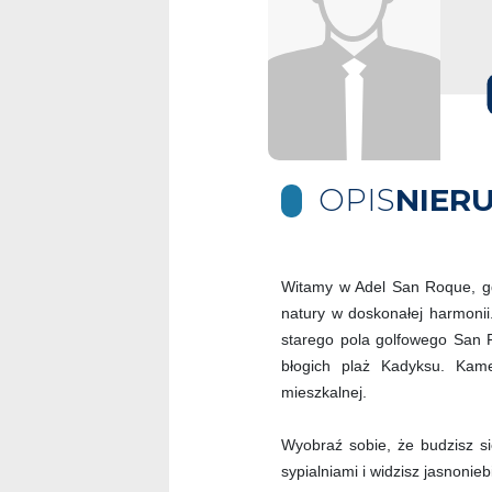
OPIS
NIER
Witamy w Adel San Roque, gd
natury w doskonałej harmonii.
starego pola golfowego San R
błogich plaż Kadyksu. Kamer
mieszkalnej.
Wyobraź sobie, że budzisz s
sypialniami i widzisz jasnonieb