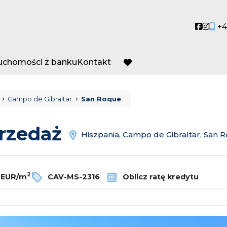
Social
Socia
+4
ruchomości z banku
Kontakt
favorite
Campo de Gibraltar
San Roque
przedaż
Hiszpania, Campo de Gibraltar, San 
2
 EUR/m
CAV-MS-2316
Oblicz ratę kredytu