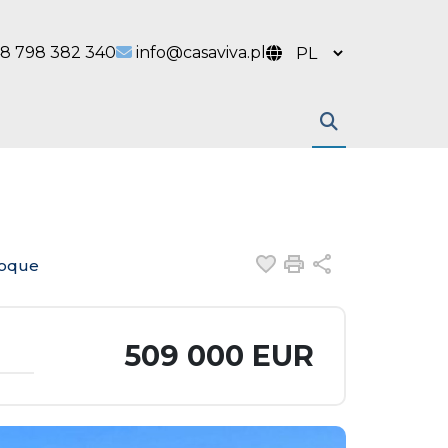
 link
l link
8 798 382 340
info@casaviva.pl
Dodaj do ulubiony
Drukuj
Udostępnij
Roque
509 000 EUR