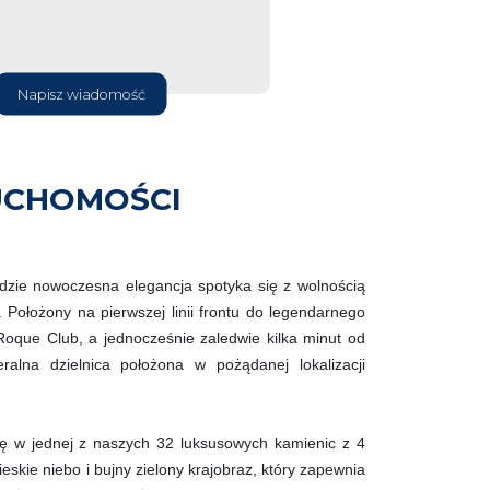
Napisz wiadomość
UCHOMOŚCI
zie nowoczesna elegancja spotyka się z wolnością
 Położony na pierwszej linii frontu do legendarnego
oque Club, a jednocześnie zaledwie kilka minut od
alna dzielnica położona w pożądanej lokalizacji
ię w jednej z naszych 32 luksusowych kamienic z 4
ieskie niebo i bujny zielony krajobraz, który zapewnia