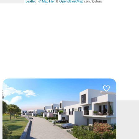
Leaflet
|
© MapTiler
©
OpenStreetMap
contributors
lubionych
Dodaj do ulubio