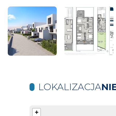
LOKALIZACJA
NI
+