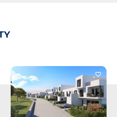
TY
 do ulubionych
Dodaj do u