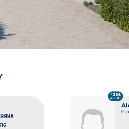
Y
4338
OFERT
Al
Man
Roque
316