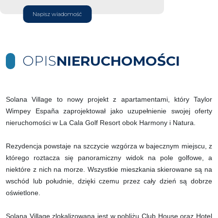
Napisz wiadomość
OPIS
NIERUCHOMOŚCI
Solana Village to nowy projekt z apartamentami, który Taylor
Wimpey España zaprojektował jako uzupełnienie swojej oferty
nieruchomości w La Cala Golf Resort obok Harmony i Natura.
Rezydencja powstaje na szczycie wzgórza w bajecznym miejscu, z
którego roztacza się panoramiczny widok na pole golfowe, a
niektóre z nich na morze. Wszystkie mieszkania skierowane są na
wschód lub południe, dzięki czemu przez cały dzień są dobrze
oświetlone.
Solana Village zlokalizowana jest w pobliżu Club House oraz Hotel