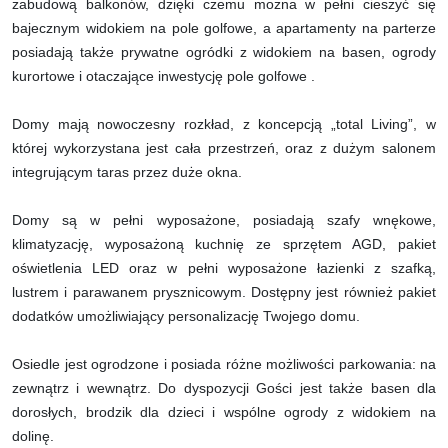
zabudową balkonów, dzięki czemu można w pełni cieszyć się
bajecznym widokiem na pole golfowe, a apartamenty na parterze
posiadają także prywatne ogródki z widokiem na basen, ogrody
kurortowe i otaczające inwestycję pole golfowe .
Domy mają nowoczesny rozkład, z koncepcją „total Living”, w
której wykorzystana jest cała przestrzeń, oraz z dużym salonem
integrującym taras przez duże okna.
Domy są w pełni wyposażone, posiadają szafy wnękowe,
klimatyzację, wyposażoną kuchnię ze sprzętem AGD, pakiet
oświetlenia LED oraz w pełni wyposażone łazienki z szafką,
lustrem i parawanem prysznicowym. Dostępny jest również pakiet
dodatków umożliwiający personalizację Twojego domu.
Osiedle jest ogrodzone i posiada różne możliwości parkowania: na
zewnątrz i wewnątrz. Do dyspozycji Gości jest także basen dla
dorosłych, brodzik dla dzieci i wspólne ogrody z widokiem na
dolinę.