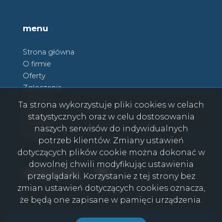
menu
Strona główna
O firmie
Oferty
Zgłoszenia
Ulubione
Ta strona wykorzystuje pliki cookies w celach
Blog
statystycznych oraz w celu dostosowania
Kontakt
naszych serwisów do indywidualnych
Rodo
potrzeb klientów. Zmiany ustawień
dotyczących plików cookie można dokonać w
dowolnej chwili modyfikując ustawienia
Facebook
Facebook
social media
przeglądarki. Korzystanie z tej strony bez
zmian ustawień dotyczących cookies oznacza,
że będą one zapisane w pamięci urządzenia.