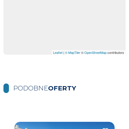
Leaflet
|
© MapTiler
©
OpenStreetMap
contributors
PODOBNE
OFERTY