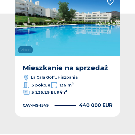
Dodaj do ulubionych
Dodaj do ulub
Video
Vide
ż
Mieszkanie na sprzedaż
M
La Cala Golf., Hiszpania
2
3 pokoje
136 m
2
3 235,29 EUR/m
EUR
440 000 EUR
CAV-MS-1549
CAV