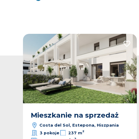
odaj do ulubionych
Dodaj
Mieszkanie na sprzedaż
Costa del Sol, Estepona, Hiszpania
2
3 pokoje
237 m
2