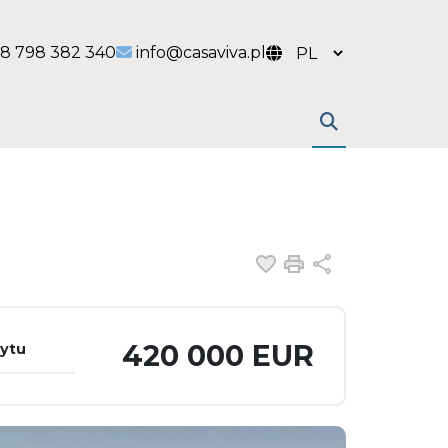
 link
l link
8 798 382 340
info@casaviva.pl
Dodaj do ulubiony
Drukuj
Udostępnij
420 000 EUR
dytu