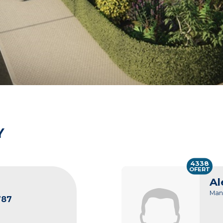
Y
4338
OFERT
Al
Man
787