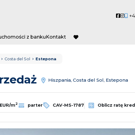
Social
Socia
+4
ruchomości z banku
Kontakt
favorite
Costa del Sol
Estepona
przedaż
Hiszpania, Costa del Sol, Estepona
2
 EUR/m
parter
CAV-MS-1787
Oblicz ratę kre