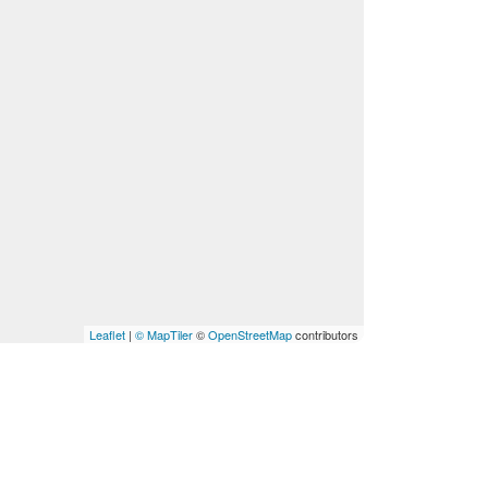
Leaflet
|
© MapTiler
©
OpenStreetMap
contributors