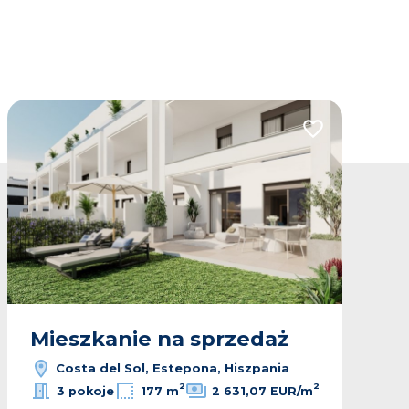
lubionych
Dodaj do ulubio
Mieszkanie na sprzedaż
Costa del Sol, Estepona, Hiszpania
2
2
3 pokoje
177 m
2 631,07 EUR/m