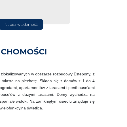
Napisz wiadomość
UCHOMOŚCI
 zlokalizowanych w obszarze rozbudowy Estepony, z
miasta na piechotę. Składa się z domów z 1 do 4
i ogrodami, apartamentów z tarasami i penthouse'ami
house'ów z dużymi tarasami. Domy wychodzą na
wspaniałe widoki. Na zamkniętym osiedlu znajduje się
ielofunkcyjna świetlica.