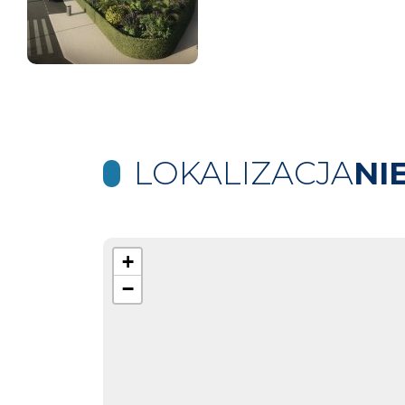
LOKALIZACJA
NI
+
−