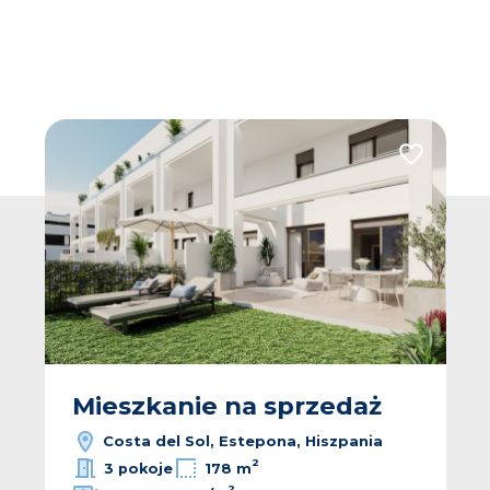
 do ulubionych
Dodaj do u
Mieszkanie na sprzedaż
Costa del Sol, Estepona, Hiszpania
2
3 pokoje
178 m
2