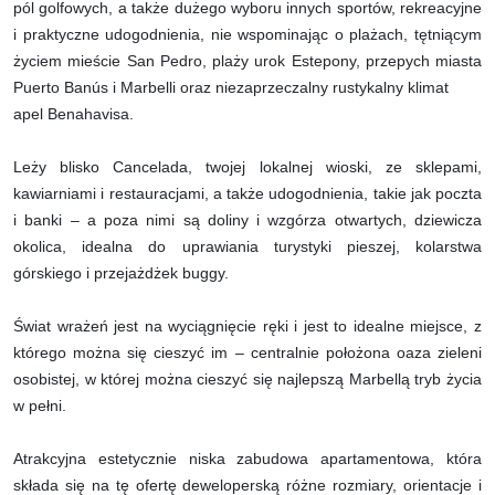
pól golfowych, a także dużego wyboru innych sportów, rekreacyjne
i praktyczne udogodnienia, nie wspominając o plażach, tętniącym
życiem mieście San Pedro, plaży urok Estepony, przepych miasta
Puerto Banús i Marbelli oraz niezaprzeczalny rustykalny klimat
apel Benahavisa.
Leży blisko Cancelada, twojej lokalnej wioski, ze sklepami,
kawiarniami i restauracjami, a także udogodnienia, takie jak poczta
i banki – a poza nimi są doliny i wzgórza otwartych, dziewicza
okolica, idealna do uprawiania turystyki pieszej, kolarstwa
górskiego i przejażdżek buggy.
Świat wrażeń jest na wyciągnięcie ręki i jest to idealne miejsce, z
którego można się cieszyć im – centralnie położona oaza zieleni
osobistej, w której można cieszyć się najlepszą Marbellą tryb życia
w pełni.
Atrakcyjna estetycznie niska zabudowa apartamentowa, która
składa się na tę ofertę deweloperską różne rozmiary, orientacje i