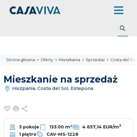
Strona główna
Oferty
Mieszkania
Sprzedaż
Costa del So
Mieszkanie na sprzedaż
Hiszpania, Costa del Sol, Estepona
Dodaj do ulubionych
Drukuj
Udostępnij
2
3 pokoje
133.00 m²
4 657,14 EUR/m
1 piętro
CAV-MS-1228