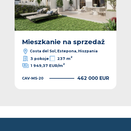
ż
Mieszkanie na sprzedaż
M
Costa del Sol, Estepona, Hiszpania
2
3 pokoje
237 m
2
1 949,37 EUR/m
EUR
462 000 EUR
CAV-MS-20
CAV