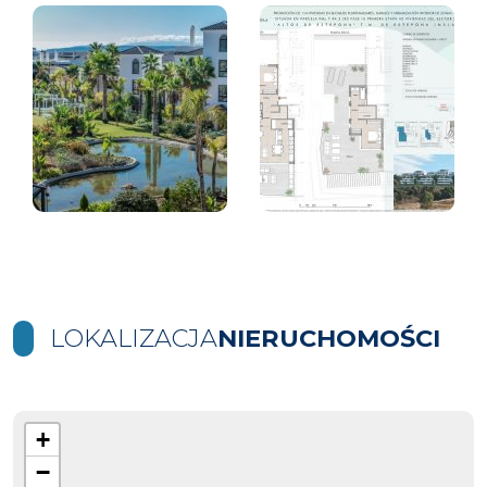
LOKALIZACJA
NIERUCHOMOŚCI
+
−