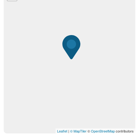
Leaflet
|
© MapTiler
©
OpenStreetMap
contributors