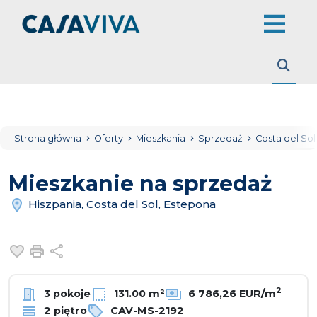
Strona główna
Oferty
Mieszkania
Sprzedaż
Costa del So
Mieszkanie na sprzedaż
Hiszpania, Costa del Sol, Estepona
Dodaj do ulubionych
Drukuj
Udostępnij
2
3 pokoje
131.00 m²
6 786,26 EUR/m
2 piętro
CAV-MS-2192