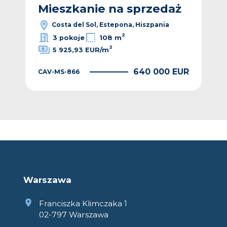
ż
Mieszkanie na sprzedaż
M
Costa del Sol, Estepona, Hiszpania
2
3 pokoje
108 m
2
5 925,93 EUR/m
EUR
640 000 EUR
CAV-MS-866
CAV
Warszawa
Franciszka Klimczaka 1
02-797 Warszawa