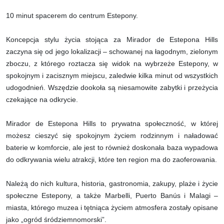
10 minut spacerem do centrum Estepony.
Koncepcja stylu życia stojąca za Mirador de Estepona Hills
zaczyna się od jego lokalizacji – schowanej na łagodnym, zielonym
zboczu, z którego roztacza się widok na wybrzeże Estepony, w
spokojnym i zacisznym miejscu, zaledwie kilka minut od wszystkich
udogodnień. Wszędzie dookoła są niesamowite zabytki i przeżycia
czekające na odkrycie.
Mirador de Estepona Hills to prywatna społeczność, w której
możesz cieszyć się spokojnym życiem rodzinnym i naładować
baterie w komforcie, ale jest to również doskonała baza wypadowa
do odkrywania wielu atrakcji, które ten region ma do zaoferowania.
Należą do nich kultura, historia, gastronomia, zakupy, plaże i życie
społeczne Estepony, a także Marbelli, Puerto Banús i Malagi –
miasta, którego muzea i tętniąca życiem atmosfera zostały opisane
jako „ogród śródziemnomorski”.