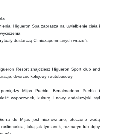
cia
enia: Higueron Spa zaprasza na uwielbienie ciała i
wyciszenia.
 rytuały dostarczą Ci niezapomnianych wrażeń.
igueron Resort znajdziesz Higueron Sport club and
uracje, dworzec kolejowy i autobusowy.
ę pomiędzy Mijas Pueblo, Benalmadena Pueblo i
leźć wypoczynek, kulturę i nowy andaluzyjski styl
Sierra de Mijas jest niezrównane, otoczone wodą
roślinnością, taką jak tymianek, rozmaryn lub dęby
ża gór.