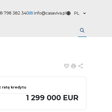
 link
l link
8 798 382 340
info@casaviva.pl
Dodaj do ulubiony
Drukuj
Udostępnij
 ratę kredytu
1 299 000 EUR