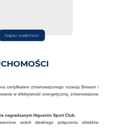
Napisz wiadomość
UCHOMOŚCI
iona certyfikatem zrównoważonego rozwoju Breeam i
owanie w efektywność energetyczną, zrównoważone
tnie nagradzanym Higuerón Sport Club.
tworzone wokół idealnego połączenia obiektów