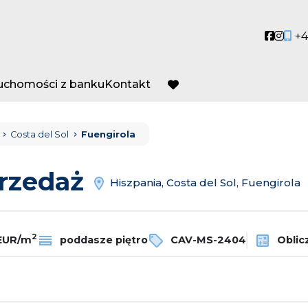
Social
Socia
+4
ruchomości z banku
Kontakt
favorite
Costa del Sol
Fuengirola
przedaż
Hiszpania, Costa del Sol, Fuengirola
2
 EUR/m
poddasze piętro
CAV-MS-2404
Oblicz