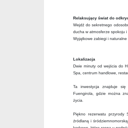
Relaksujący świat do odkry
Wejdź do sekretnego odosobni
ducha w atmosferze spokoju i 
Wyjątkowe zabiegi i naturalne
Lokalizacja
Dwie minuty od wejścia do H
Spa, centrum handlowe, resta
Ta inwestycja znajduje si
Fuengirola, gdzie można zna
życia.
Piękno rezerwatu przyrody 
źródlaną i śródziemnomorską 
korkowe, które rosną u podnó