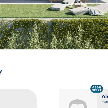
Y
4338
OFERT
Al
Man