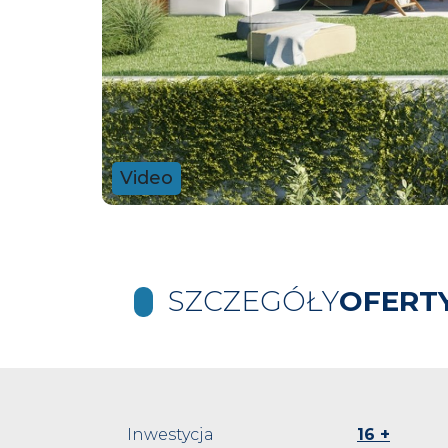
Video
SZCZEGÓŁY
OFERT
Inwestycja
16 +