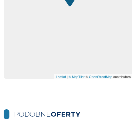
Leaflet
|
© MapTiler
©
OpenStreetMap
contributors
PODOBNE
OFERTY