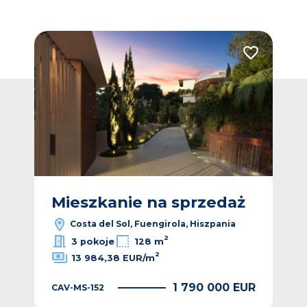
Dodaj do ulubionych
Dodaj do ulub
ż
Mieszkanie na sprzedaż
M
Costa del Sol, Fuengirola, Hiszpania
2
3 pokoje
128 m
2
13 984,38 EUR/m
EUR
1 790 000 EUR
CAV-MS-152
CAV