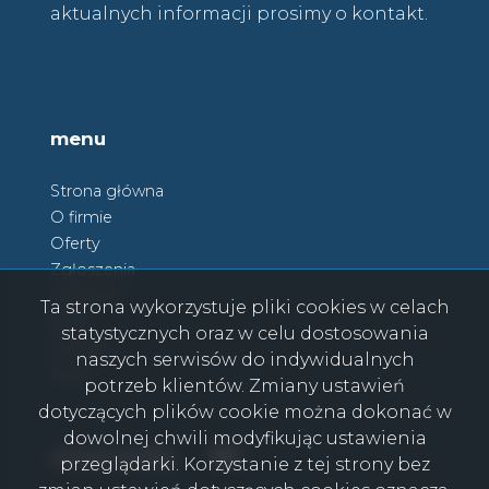
aktualnych informacji prosimy o kontakt.
menu
Strona główna
O firmie
Oferty
Zgłoszenia
Ulubione
Ta strona wykorzystuje pliki cookies w celach
Blog
statystycznych oraz w celu dostosowania
Kontakt
naszych serwisów do indywidualnych
Rodo
potrzeb klientów. Zmiany ustawień
dotyczących plików cookie można dokonać w
dowolnej chwili modyfikując ustawienia
Facebook
Facebook
social media
przeglądarki. Korzystanie z tej strony bez