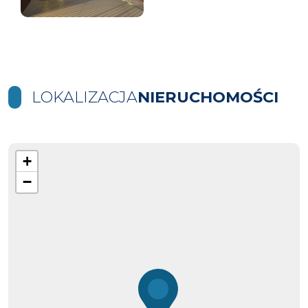
LOKALIZACJA
NIERUCHOMOŚCI
+
−