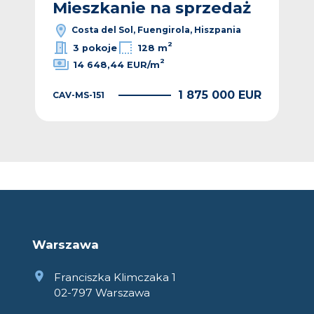
ż
Mieszkanie na sprzedaż
M
Costa del Sol, Fuengirola, Hiszpania
2
3 pokoje
128 m
2
14 648,44 EUR/m
EUR
1 875 000 EUR
CAV-MS-151
CAV
Warszawa
Franciszka Klimczaka 1
02-797 Warszawa