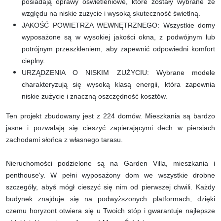
posiadają oprawy oświetleniowe, które zostały wybrane ze
względu na niskie zużycie i wysoką skuteczność świetlną.
JAKOŚĆ POWIETRZA WEWNĘTRZNEGO: Wszystkie domy
wyposażone są w wysokiej jakości okna, z podwójnym lub
potrójnym przeszkleniem, aby zapewnić odpowiedni komfort
cieplny.
URZĄDZENIA O NISKIM ZUŻYCIU: Wybrane modele
charakteryzują się wysoką klasą energii, która zapewnia
niskie zużycie i znaczną oszczędność kosztów.
Ten projekt zbudowany jest z 224 domów. Mieszkania są bardzo
jasne i pozwalają się cieszyć zapierającymi dech w piersiach
zachodami słońca z własnego tarasu.
Nieruchomości podzielone są na Garden Villa, mieszkania i
penthouse'y. W pełni wyposażony dom we wszystkie drobne
szczegóły, abyś mógł cieszyć się nim od pierwszej chwili. Każdy
budynek znajduje się na podwyższonych platformach, dzięki
czemu horyzont otwiera się u Twoich stóp i gwarantuje najlepsze