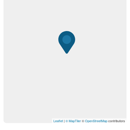
Leaflet
|
© MapTiler
©
OpenStreetMap
contributors