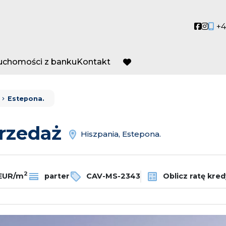
Social
Socia
+4
ruchomości z banku
Kontakt
favorite
Estepona.
przedaż
Hiszpania, Estepona.
2
 EUR/m
parter
CAV-MS-2343
Oblicz ratę kre