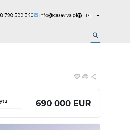
 link
l link
8 798 382 340
info@casaviva.pl
Dodaj do ulubiony
Drukuj
Udostępnij
690 000 EUR
dytu