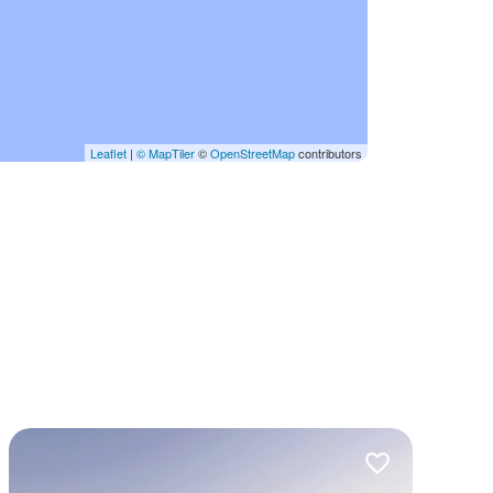
Leaflet
|
© MapTiler
©
OpenStreetMap
contributors
lubionych
Dodaj do ulubio