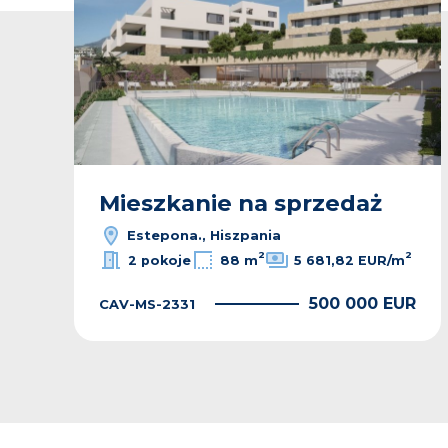
Mieszkanie na sprzedaż
Estepona., Hiszpania
2
2
2 pokoje
88 m
5 681,82 EUR/m
500 000 EUR
CAV-MS-2331
R