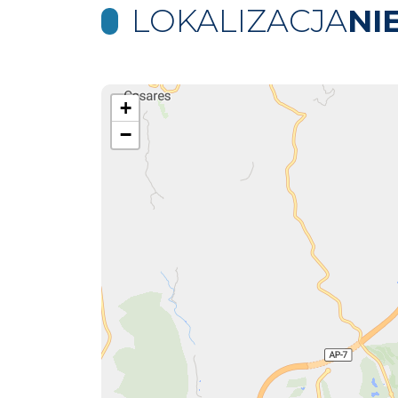
LOKALIZACJA
NI
+
−