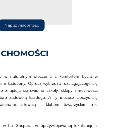
Napisz wiadomość
UCHOMOŚCI
cie w naturalnym otoczeniu z komfortem bycia w
ntrum Estepony. Oprócz wybrzeża rozciągającego się
 znajdują się świetne szkoły, sklepy i możliwości
tóre zadowolą każdego. A Ty możesz cieszyć się
basenami, siłownią i klubem towarzyskim, nie
.
t w La Gaspara, w uprzywilejowanej lokalizacji, z