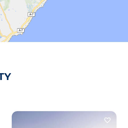
TY
 do ulubionych
Dodaj do u