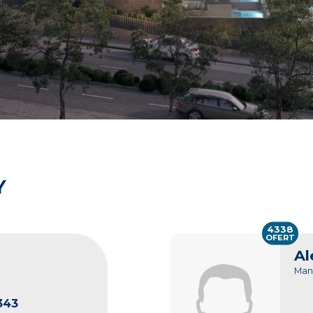
Y
4338
OFERT
Al
Man
343