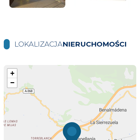
LOKALIZACJA
NIERUCHOMOŚCI
+
−