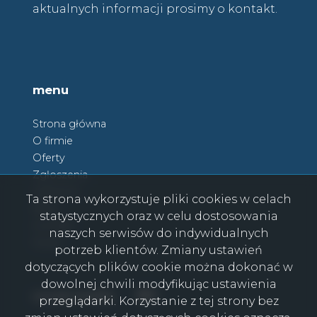
aktualnych informacji prosimy o kontakt.
menu
Strona główna
O firmie
Oferty
Zgłoszenia
Ulubione
Ta strona wykorzystuje pliki cookies w celach
Blog
statystycznych oraz w celu dostosowania
Kontakt
naszych serwisów do indywidualnych
Rodo
potrzeb klientów. Zmiany ustawień
dotyczących plików cookie można dokonać w
dowolnej chwili modyfikując ustawienia
Facebook
Facebook
social media
przeglądarki. Korzystanie z tej strony bez