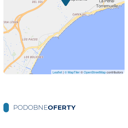
Leaflet
|
© MapTiler
©
OpenStreetMap
contributors
PODOBNE
OFERTY