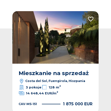
Dodaj do ulubionych
Dodaj do ulub
ż
Mieszkanie na sprzedaż
M
Costa del Sol, Fuengirola, Hiszpania
2
3 pokoje
128 m
2
14 648,44 EUR/m
EUR
1 875 000 EUR
CAV-MS-151
CAV