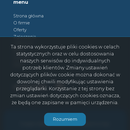
menu
Strona główna
O firmie
Oferty
Zgłoszenia
Ulubione
Ta strona wykorzystuje pliki cookies w celach
Blog
statystycznych oraz w celu dostosowania
Kontakt
naszych serwisów do indywidualnych
Rodo
potrzeb klientów. Zmiany ustawień
dotyczących plików cookie można dokonać w
dowolnej chwili modyfikując ustawienia
Facebook
Facebook
social media
przeglądarki. Korzystanie z tej strony bez
zmian ustawień dotyczących cookies oznacza,
że będą one zapisane w pamięci urządzenia.
CasaViva © 2026
Rozumiem
Program dla biur nieruchomości
Galactica Virgo