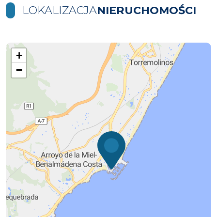
LOKALIZACJA
NIERUCHOMOŚCI
+
−