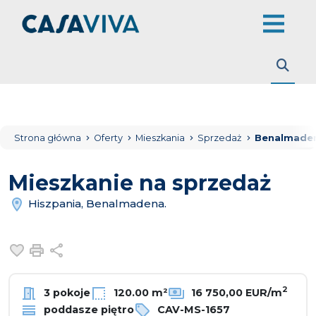
Strona główna
Oferty
Mieszkania
Sprzedaż
Benalmade
Mieszkanie na sprzedaż
Hiszpania, Benalmadena.
Dodaj do ulubionych
Drukuj
Udostępnij
2
3 pokoje
120.00 m²
16 750,00 EUR/m
poddasze piętro
CAV-MS-1657