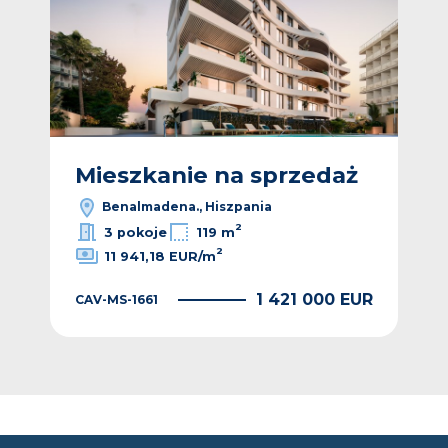
ż
Mieszkanie na sprzedaż
M
Benalmadena., Hiszpania
2
3 pokoje
119 m
2
11 941,18 EUR/m
EUR
1 421 000 EUR
CAV-MS-1661
CAV