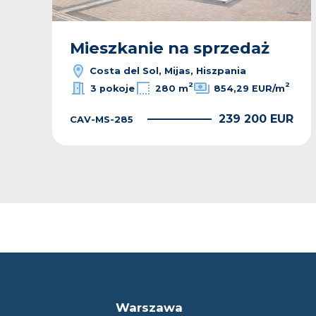
Mieszkanie na sprzedaż
Costa del Sol, Mijas, Hiszpania
2
2
3 pokoje
280 m
854,29 EUR/m
R
239 200 EUR
CAV-MS-285
Warszawa