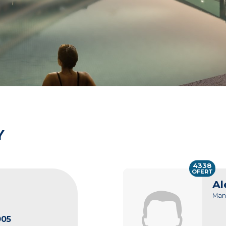
Y
4338
OFERT
Al
Man
005