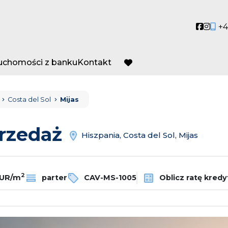
Social
Socia
+4
ruchomości z banku
Kontakt
favorite
Costa del Sol
Mijas
przedaż
Hiszpania, Costa del Sol, Mijas
2
EUR/m
parter
CAV-MS-1005
Oblicz ratę kredy