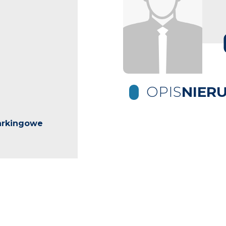
OPIS
NIER
arkingowe