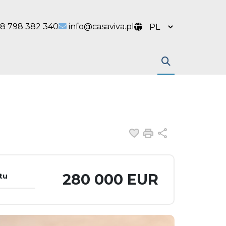
 link
l link
8 798 382 340
info@casaviva.pl
Dodaj do ulubiony
Drukuj
Udostępnij
280 000 EUR
tu