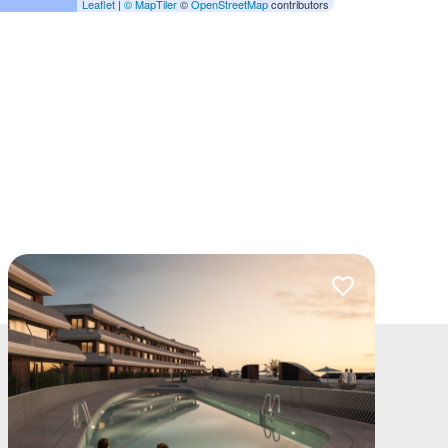
Leaflet
|
© MapTiler
©
OpenStreetMap
contributors
lubionych
Dodaj do ulubio