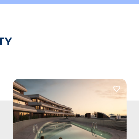
TY
 do ulubionych
Dodaj do u