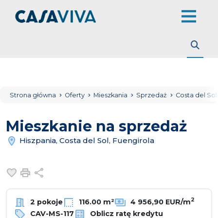
Strona główna
Oferty
Mieszkania
Sprzedaż
Costa del So
Mieszkanie na sprzedaż
Hiszpania, Costa del Sol, Fuengirola
Dodaj do ulubionych
Drukuj
Udostępnij
2
2 pokoje
116.00 m²
4 956,90 EUR/m
CAV-MS-117
Oblicz ratę kredytu