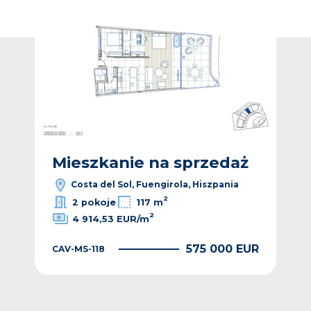
Dodaj do ulubionych
Dodaj do ulub
ż
Mieszkanie na sprzedaż
M
Costa del Sol, Fuengirola, Hiszpania
2
2 pokoje
117 m
2
4 914,53 EUR/m
EUR
575 000 EUR
CAV-MS-118
CAV