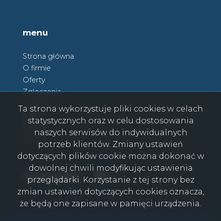
menu
Strona główna
O firmie
Oferty
Zgłoszenia
Ulubione
Ta strona wykorzystuje pliki cookies w celach
Blog
statystycznych oraz w celu dostosowania
Kontakt
naszych serwisów do indywidualnych
Rodo
potrzeb klientów. Zmiany ustawień
dotyczących plików cookie można dokonać w
dowolnej chwili modyfikując ustawienia
Facebook
Facebook
social media
przeglądarki. Korzystanie z tej strony bez
zmian ustawień dotyczących cookies oznacza,
że będą one zapisane w pamięci urządzenia.