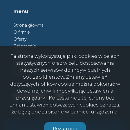
menu
Strona główna
O firmie
Oferty
Zgłoszenia
Ulubione
Ta strona wykorzystuje pliki cookies w celach
Blog
statystycznych oraz w celu dostosowania
Kontakt
naszych serwisów do indywidualnych
Rodo
potrzeb klientów. Zmiany ustawień
dotyczących plików cookie można dokonać w
dowolnej chwili modyfikując ustawienia
Facebook
Facebook
social media
przeglądarki. Korzystanie z tej strony bez
zmian ustawień dotyczących cookies oznacza,
że będą one zapisane w pamięci urządzenia.
CasaViva © 2026
Rozumiem