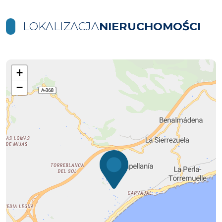
LOKALIZACJA
NIERUCHOMOŚCI
+
−