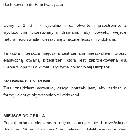
dostosowane do Państwa życzeń.
Domy z 2, 3 i 4 sypialniami są otwarte i przestronne, z
wydłużonymi przesuwanymi drzwiami, aby powielić wejście
naturalnego światła i cieszyć się znacznie lepszymi widokami.
Ta łatwa interakcja między przestrzeniami mieszkalnymi tworzy
elastyczną otwartą przestrzeń, która jest zaprojektowana dla
Ciebie w oparciu o klimat i styl życia południowej Hiszpanii.
SIŁOWNIA PLENEROWA
Tutaj znajdziesz wszystko, czego potrzebujesz, aby zadbać o
formę i cieszyć się wspaniałymi widokami.
MIEJSCE DO GRILLA
Poczuj aromat pieczonego mięsa, opalając się i orzeźwiając
drinkiem. W pełni wyposażone miejsce, dzięki czemu można