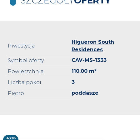
SZCZEGÓŁY
OFERTY
Higueron South
Inwestycja
Residences
CAV-MS-1333
Symbol oferty
110,00 m²
Powierzchnia
3
Liczba pokoi
poddasze
Piętro
4338