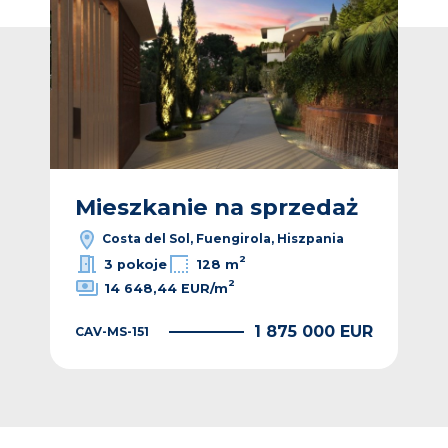
ż
Mieszkanie na sprzedaż
M
Costa del Sol, Fuengirola, Hiszpania
2
3 pokoje
128 m
2
14 648,44 EUR/m
EUR
1 875 000 EUR
CAV-MS-151
CAV