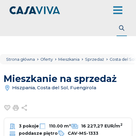
Strona główna
Oferty
Mieszkania
Sprzedaż
Costa del So
Mieszkanie na sprzedaż
Hiszpania, Costa del Sol, Fuengirola
Dodaj do ulubionych
Drukuj
Udostępnij
2
3 pokoje
110.00 m²
16 227,27 EUR/m
poddasze piętro
CAV-MS-1333