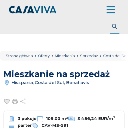
Strona główna
Oferty
Mieszkania
Sprzedaż
Costa del So
Mieszkanie na sprzedaż
Hiszpania, Costa del Sol, Benahavís
Dodaj do ulubionych
Drukuj
Udostępnij
2
3 pokoje
109.00 m²
3 486,24 EUR/m
parter
CAV-MS-591