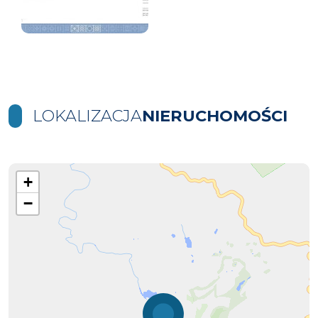
LOKALIZACJA
NIERUCHOMOŚCI
+
−