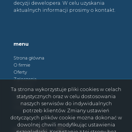
decyzji dewelopera. W celu uzyskania
aktualnych informacji prosimy o kontakt.
menu
Strona główna
O firmie
Oferty
Zgłoszenia
Ulubione
Ta strona wykorzystuje pliki cookies w celach
Blog
statystycznych oraz w celu dostosowania
Kontakt
naszych serwisów do indywidualnych
Rodo
potrzeb klientów. Zmiany ustawień
dotyczących plików cookie można dokonać w
dowolnej chwili modyfikując ustawienia
Facebook
Facebook
social media
przeglądarki. Korzystanie z tej strony bez