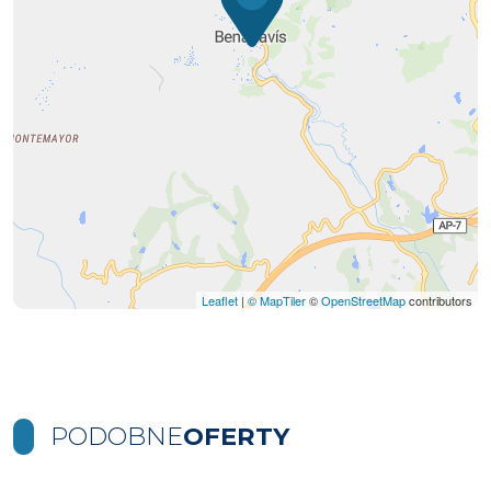
Leaflet
|
© MapTiler
©
OpenStreetMap
contributors
PODOBNE
OFERTY