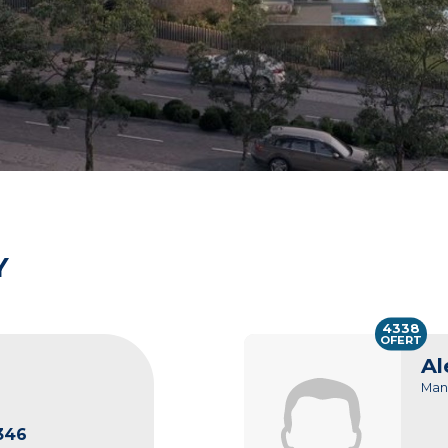
Y
4338
OFERT
Al
Man
346