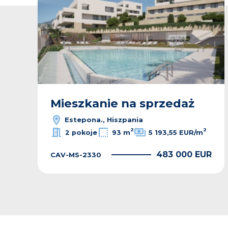
Mieszkanie na sprzedaż
Estepona., Hiszpania
2
2
2 pokoje
93 m
5 193,55 EUR/m
R
483 000 EUR
CAV-MS-2330