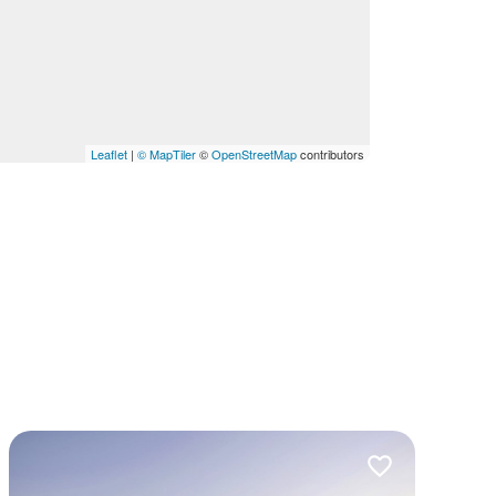
Leaflet
|
© MapTiler
©
OpenStreetMap
contributors
lubionych
Dodaj do ulubio