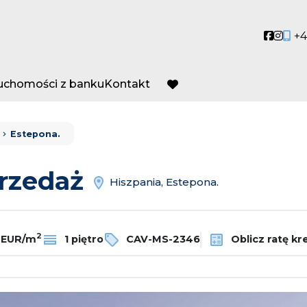
Social
Socia
+4
ruchomości z banku
Kontakt
favorite
Estepona.
przedaż
Hiszpania, Estepona.
2
 EUR/m
1 piętro
CAV-MS-2346
Oblicz ratę kr