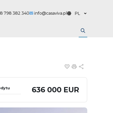
 link
l link
8 798 382 340
info@casaviva.pl
Dodaj do ulubiony
Drukuj
Udostępnij
636 000 EUR
edytu