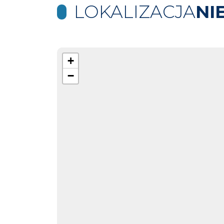
LOKALIZACJA
NI
+
−