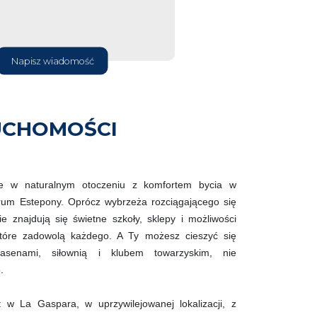
Napisz wiadomość
UCHOMOŚCI
cie w naturalnym otoczeniu z komfortem bycia w
ntrum Estepony. Oprócz wybrzeża rozciągającego się
 znajdują się świetne szkoły, sklepy i możliwości
tóre zadowolą każdego. A Ty możesz cieszyć się
basenami, siłownią i klubem towarzyskim, nie
.
t w La Gaspara, w uprzywilejowanej lokalizacji, z