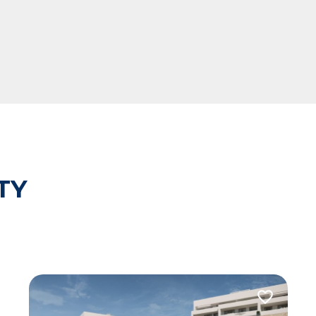
TY
 do ulubionych
Dodaj do u