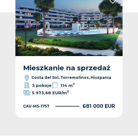
Dodaj do ulubionych
Dodaj do ulub
ż
Mieszkanie na sprzedaż
M
ia
Costa del Sol, Torremolinos, Hiszpania
2
3 pokoje
114 m
2
5 973,68 EUR/m
EUR
681 000 EUR
CAV-MS-1757
CAV