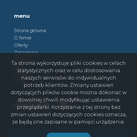
menu
Strona główna
O firmie
Oferty
Zgłoszenia
Ulubione
Ta strona wykorzystuje pliki cookies w celach
Blog
statystycznych oraz w celu dostosowania
Kontakt
naszych serwisów do indywidualnych
Rodo
potrzeb klientów. Zmiany ustawień
dotyczących plików cookie można dokonać w
dowolnej chwili modyfikując ustawienia
Facebook
Facebook
social media
przeglądarki. Korzystanie z tej strony bez
zmian ustawień dotyczących cookies oznacza,
że będą one zapisane w pamięci urządzenia.