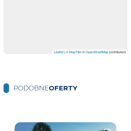
Leaflet
|
© MapTiler
©
OpenStreetMap
contributors
PODOBNE
OFERTY