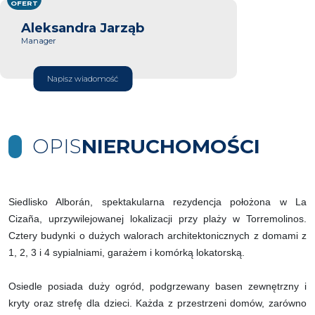
OFERT
Aleksandra Jarząb
Manager
Napisz wiadomość
OPIS
NIERUCHOMOŚCI
Siedlisko Alborán, spektakularna rezydencja położona w La
Cizaña, uprzywilejowanej lokalizacji przy plaży w Torremolinos.
Cztery budynki o dużych walorach architektonicznych z domami z
1, 2, 3 i 4 sypialniami, garażem i komórką lokatorską.
Osiedle posiada duży ogród, podgrzewany basen zewnętrzny i
kryty oraz strefę dla dzieci. Każda z przestrzeni domów, zarówno