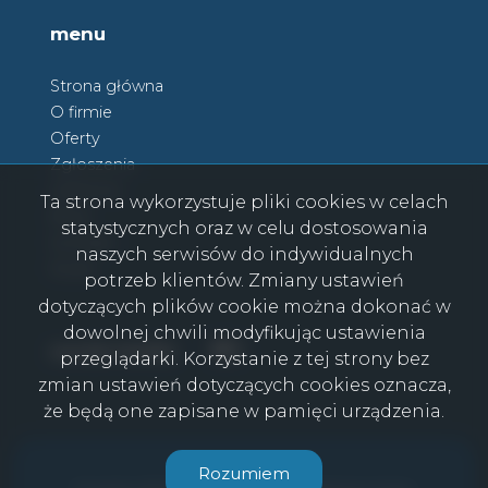
menu
Strona główna
O firmie
Oferty
Zgłoszenia
Ulubione
Ta strona wykorzystuje pliki cookies w celach
Blog
statystycznych oraz w celu dostosowania
Kontakt
naszych serwisów do indywidualnych
Rodo
potrzeb klientów. Zmiany ustawień
dotyczących plików cookie można dokonać w
dowolnej chwili modyfikując ustawienia
Facebook
Facebook
social media
przeglądarki. Korzystanie z tej strony bez
zmian ustawień dotyczących cookies oznacza,
że będą one zapisane w pamięci urządzenia.
CasaViva © 2026
Rozumiem