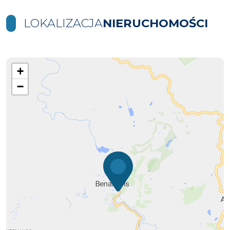
LOKALIZACJA
NIERUCHOMOŚCI
+
−