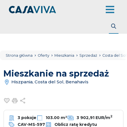
Strona główna
Oferty
Mieszkania
Sprzedaż
Costa del So
Mieszkanie na sprzedaż
Hiszpania, Costa del Sol, Benahavís
Dodaj do ulubionych
Drukuj
Udostępnij
2
3 pokoje
103.00 m²
3 902,91 EUR/m
CAV-MS-597
Oblicz ratę kredytu