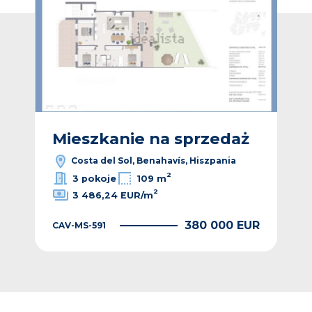
ż
Mieszkanie na sprzedaż
M
Costa del Sol, Benahavís, Hiszpania
2
3 pokoje
109 m
2
3 486,24 EUR/m
EUR
380 000 EUR
CAV-MS-591
CAV