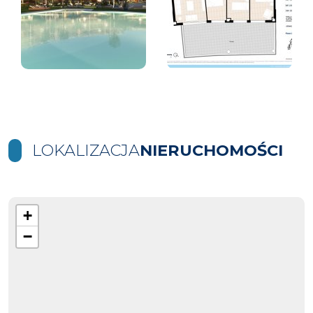
LOKALIZACJA
NIERUCHOMOŚCI
+
−