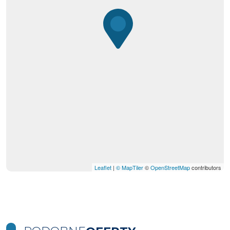
Leaflet
|
© MapTiler
©
OpenStreetMap
contributors