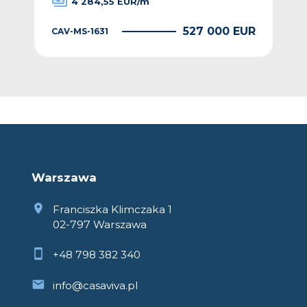
4 284,55 EUR/m
EUR
527 000 EUR
CAV-MS-1631
CAV
Warszawa
Franciszka Klimczaka 1
02-797 Warszawa
+48 798 382 340
info@casaviva.pl