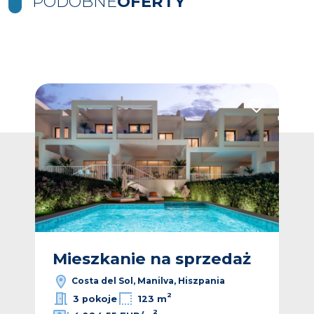
PODOBNE
OFERTY
Dodaj do ulubionych
Dodaj do ulub
ż
Mieszkanie na sprzedaż
M
Costa del Sol, Manilva, Hiszpania
2
3 pokoje
123 m
2