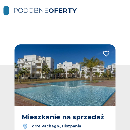
PODOBNE
OFERTY
Dodaj do ulubionych
Dodaj do ulub
Mieszkanie na sprzedaż
M
Torre Pachego., Hiszpania