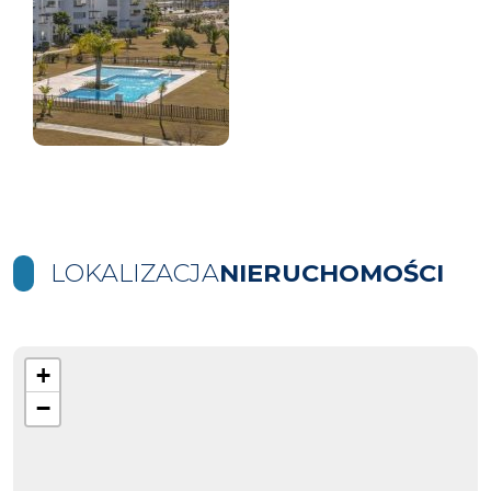
LOKALIZACJA
NIERUCHOMOŚCI
+
−