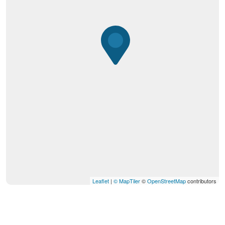
Leaflet
|
© MapTiler
©
OpenStreetMap
contributors