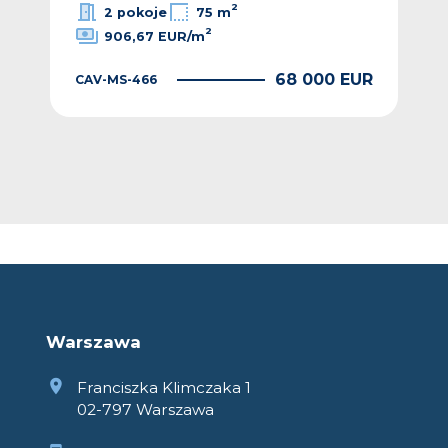
ż
2
2 pokoje
75 m
2
906,67 EUR/m
68 000 EUR
CAV-MS-466
CAV
EUR
Warszawa
Franciszka Klimczaka 1
02-797 Warszawa