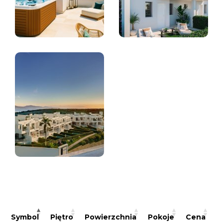
N
Symbol
Piętro
Powierzchnia
Pokoje
Cena
b