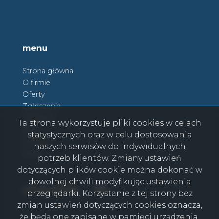
menu
Strona główna
O firmie
Oferty
Zgłoszenia
Ulubione
Ta strona wykorzystuje pliki cookies w celach
Blog
statystycznych oraz w celu dostosowania
Kontakt
naszych serwisów do indywidualnych
Rodo
potrzeb klientów. Zmiany ustawień
dotyczących plików cookie można dokonać w
dowolnej chwili modyfikując ustawienia
Facebook
Facebook
social media
przeglądarki. Korzystanie z tej strony bez
zmian ustawień dotyczących cookies oznacza,
że będą one zapisane w pamięci urządzenia.