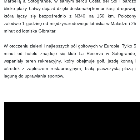
Marbellą a Sotogrande, w samym sercu Costa del Sol i bardzo
blisko plaży. Łatwy dojazd dzięki doskonałej komunikacji drogowej,
która łączy się bezpośrednio z N340 na 150 km. Położony
zaledwie 1 godzinę od międzynarodowego lotniska w Maladze i 25
minut od lotniska Gibraltar.
W otoczeniu zieleni i najlepszych pól golfowych w Europie. Tylko 5
minut od hotelu znajduje się klub La Reserva w Sotogrande,
wspaniały teren rekreacyjny, który obejmuje golf, jazdę konną i
ośrodek z zapleczem restauracyjnym, białą piaszczystą plażą i
laguną do uprawiania sportów.