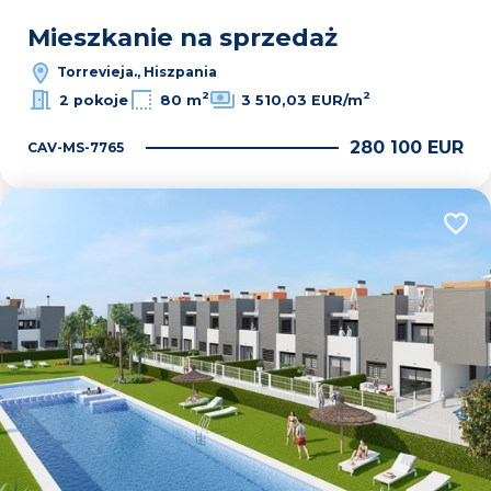
Mieszkanie na sprzedaż
Torrevieja., Hiszpania
2
2
2 pokoje
80 m
3 510,03 EUR/m
280 100 EUR
CAV-MS-7765
Dodaj