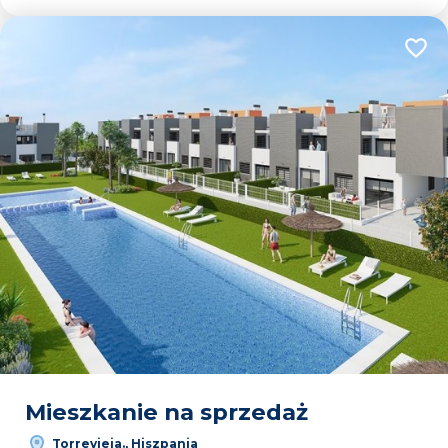
Dodaj
Mieszkanie na sprzedaż
Torrevieja., Hiszpania