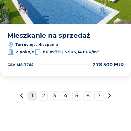
Mieszkanie na sprzedaż
Torrevieja., Hiszpania
2
2
2 pokoje
80 m
3 503,14 EUR/m
278 500 EUR
CAV-MS-7764
1
2
3
4
5
6
7
prev
next