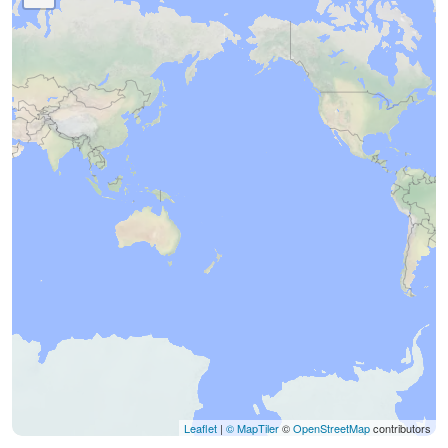
Leaflet
|
© MapTiler
©
OpenStreetMap
contributors