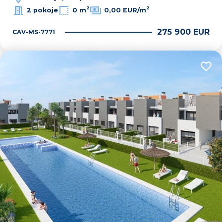
2
2
2 pokoje
0 m
0,00 EUR/m
275 900 EUR
CAV-MS-7771
Dodaj