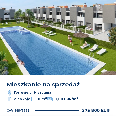
Mieszkanie na sprzedaż
Torrevieja., Hiszpania
2
2
2 pokoje
0 m
0,00 EUR/m
275 800 EUR
CAV-MS-7772