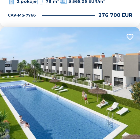
2 pokoje
78 m
3 565,26 EUR/m
276 700 EUR
CAV-MS-7766
Dodaj