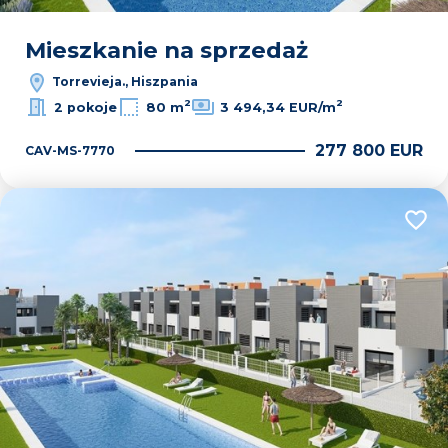
Mieszkanie na sprzedaż
Torrevieja., Hiszpania
2
2
2 pokoje
80 m
3 494,34 EUR/m
277 800 EUR
CAV-MS-7770
Dodaj