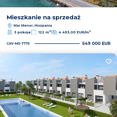
Mieszkanie na sprzedaż
Mar Menor, Hiszpania
2
2
3 pokoje
122 m
4 493,00 EUR/m
549 000 EUR
CAV-MS-7775
Dodaj