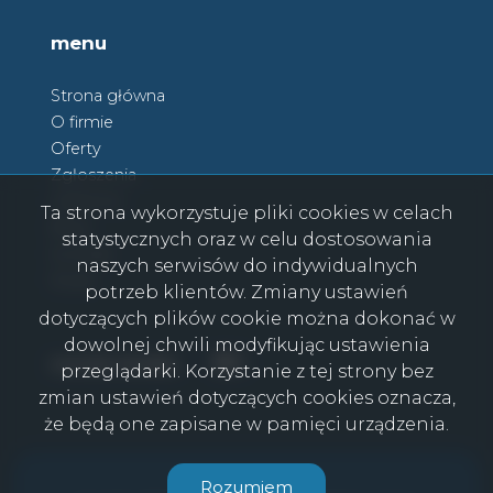
menu
Strona główna
O firmie
Oferty
Zgłoszenia
Ulubione
Ta strona wykorzystuje pliki cookies w celach
Blog
statystycznych oraz w celu dostosowania
Kontakt
naszych serwisów do indywidualnych
Rodo
potrzeb klientów. Zmiany ustawień
dotyczących plików cookie można dokonać w
dowolnej chwili modyfikując ustawienia
Facebook
Facebook
social media
przeglądarki. Korzystanie z tej strony bez
zmian ustawień dotyczących cookies oznacza,
że będą one zapisane w pamięci urządzenia.
CasaViva © 2026
Rozumiem