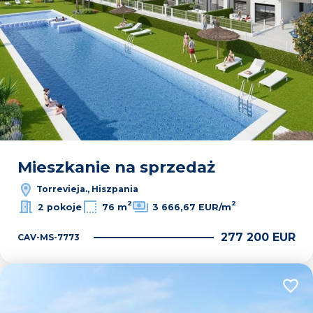
Mieszkanie na sprzedaż
Torrevieja., Hiszpania
2
2
2 pokoje
76 m
3 666,67 EUR/m
277 200 EUR
CAV-MS-7773
Dodaj