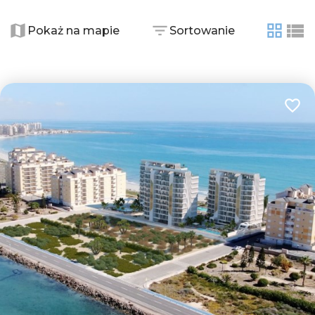
Pokaż na mapie
Sortowanie
tabela
list
Dodaj