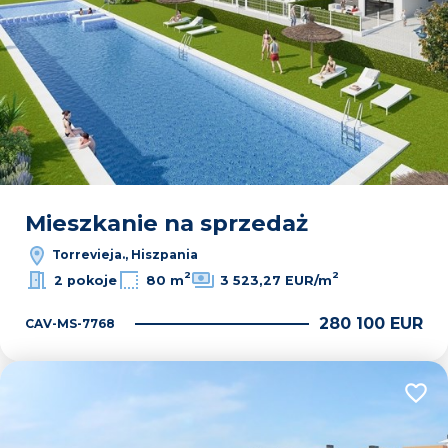
Mieszkanie na sprzedaż
Torrevieja., Hiszpania
2
2
2 pokoje
80 m
3 523,27 EUR/m
280 100 EUR
CAV-MS-7768
Dodaj