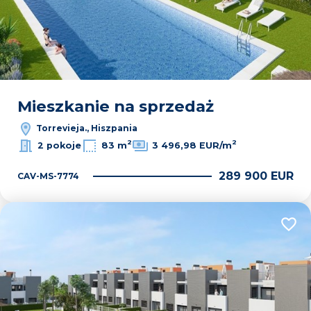
Mieszkanie na sprzedaż
Torrevieja., Hiszpania
2
2
2 pokoje
83 m
3 496,98 EUR/m
289 900 EUR
CAV-MS-7774
Dodaj