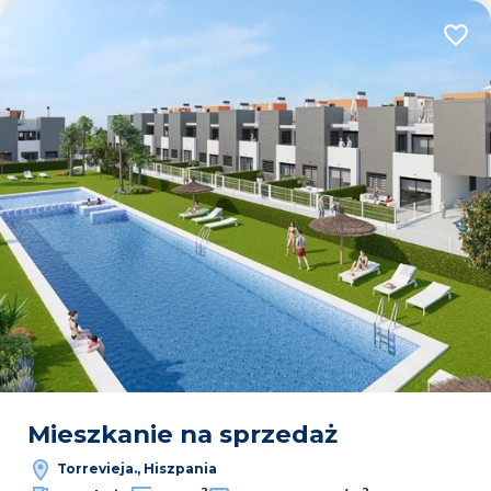
Dodaj
Mieszkanie na sprzedaż
Torrevieja., Hiszpania
2
2