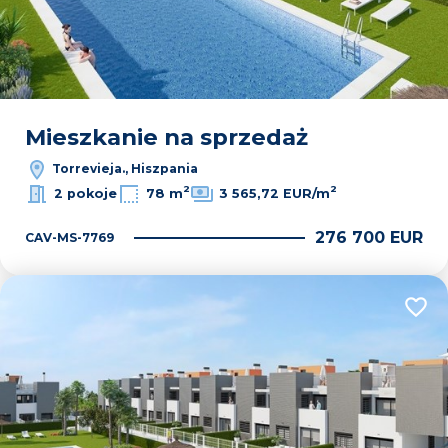
Mieszkanie na sprzedaż
Torrevieja., Hiszpania
2
2
2 pokoje
78 m
3 565,72 EUR/m
276 700 EUR
CAV-MS-7769
Dodaj