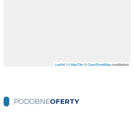
Leaflet
|
© MapTiler
©
OpenStreetMap
contributors
PODOBNE
OFERTY