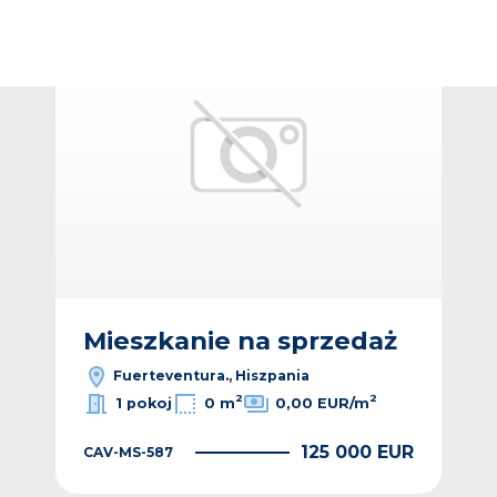
Dodaj do ulubionych
Dodaj do ulub
Bez p
ż
M
Mieszkanie na sprzedaż
Fuerteventura., Hiszpania
2
2
1 pokoj
0 m
0,00 EUR/m
EUR
CAV
125 000 EUR
CAV-MS-587