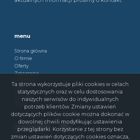
aktualnych informacji prosimy o kontakt.
menu
Strona główna
O firmie
Oferty
Zgłoszenia
Ulubione
Ta strona wykorzystuje pliki cookies w celach
Blog
statystycznych oraz w celu dostosowania
Kontakt
naszych serwisów do indywidualnych
Rodo
potrzeb klientów. Zmiany ustawień
dotyczących plików cookie można dokonać w
dowolnej chwili modyfikując ustawienia
Facebook
Facebook
social media
przeglądarki. Korzystanie z tej strony bez
zmian ustawień dotyczących cookies oznacza,