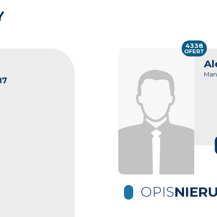
Y
4338
OFERT
Al
Man
87
OPIS
NIER