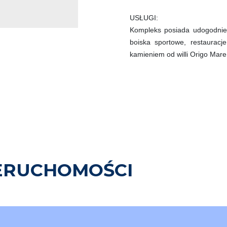
USŁUGI:
Kompleks posiada udogodnien
boiska sportowe, restauracj
kamieniem od willi Origo Mare
ERUCHOMOŚCI