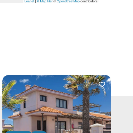
Leaflet
|
© MapTiler
©
OpenStreetMap
contributors
lubionych
Dodaj do ulubio