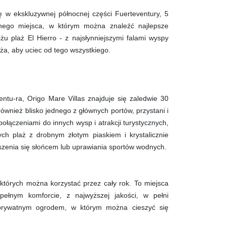
ię w ekskluzywnej północnej części Fuerteventury, 5
znego miejsca, w którym można znaleźć najlepsze
żu plaż El Hierro - z najsłynniejszymi falami wyspy
laża, aby uciec od tego wszystkiego.
ntu-ra, Origo Mare Villas znajduje się zaledwie 30
również blisko jednego z głównych portów, przystani i
połączeniami do innych wysp i atrakcji turystycznych,
ych plaż z drobnym złotym piaskiem i krystalicznie
szenia się słońcem lub uprawiania sportów wodnych.
 z których można korzystać przez cały rok. To miejsca
ełnym komforcie, z najwyższej jakości, w pełni
prywatnym ogrodem, w którym można cieszyć się