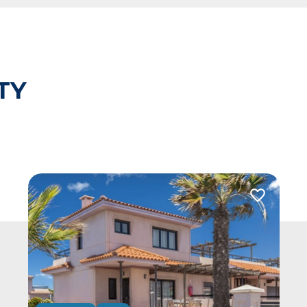
TY
 do ulubionych
Dodaj do u