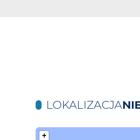
LOKALIZACJA
NI
+