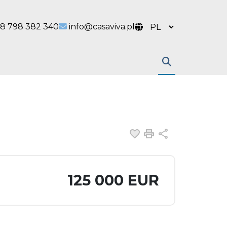
 link
l link
8 798 382 340
info@casaviva.pl
Dodaj do ulubiony
Drukuj
Udostępnij
125 000 EUR