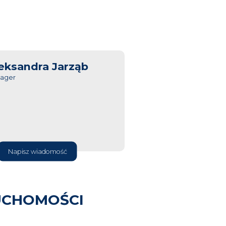
eksandra Jarząb
ager
Napisz wiadomość
UCHOMOŚCI