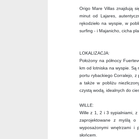
Origo Mare Villas znajdują s
minut od Lajares, autentyc
rękodzieło na wyspie, w pobli
surfing - i Majanicho, cicha p
LOKALIZACJA:
Położony na północy Fuerteve
km od lotniska na wyspie. Są 
portu rybackiego Corralejo, z 
a także w pobliżu niezliczon
czystą wodą, idealnych do cie
WILLE:
Wille z 1, 2 i 3 sypialniami,
zaprojektowane z myślą o p
wyposażonymi wnętrzami i 
słońcem.