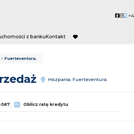
Social
Socia
+4
ruchomości z banku
Kontakt
favorite
Fuerteventura.
przedaż
Hiszpania, Fuerteventura.
-587
Oblicz ratę kredytu